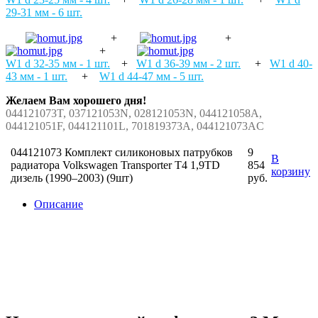
29-31 мм - 6 шт.
+
+
+
W1 d 32-35 мм - 1 шт.
+
W1 d 36-39 мм - 2 шт.
+
W1 d 40-
43 мм - 1 шт.
+
W1 d 44-47 мм - 5 шт.
Желаем Вам хорошего дня!
044121073T, 037121053N, 028121053N, 044121058A,
044121051F, 044121101L, 701819373A, 044121073AC
044121073 Комплект силиконовых патрубков
9
В
радиатора Volkswagen Transporter T4 1,9TD
854
корзину
дизель (1990–2003) (9шт)
руб.
Описание