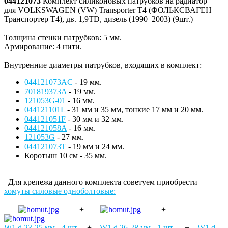
044121073
Комплект силиконовых патрубков на радиатор
для VOLKSWAGEN (VW) Transporter T4 (ФОЛЬКСВАГЕН
Транспортер Т4), дв. 1,9TD, дизель (1990–2003) (9шт.)
Толщина стенки патрубков: 5 мм.
Армирование: 4 нити.
Внутренние диаметры патрубков, входящих в комплект:
044121073AC
- 19 мм.
701819373A
- 19 мм.
121053G-01
- 16 мм.
044121101L
- 31 мм и 35 мм, тонкие 17 мм и 20 мм.
044121051F
- 30 мм и 32 мм.
044121058A
- 16 мм.
121053G
- 27 мм.
044121073T
- 19 мм и 24 мм.
Коротыш 10 см - 35 мм.
Для крепежа данного комплекта советуем приобрести
хомуты силовые одноболтовые:
+
+
W1 d 23-25 мм - 4 шт.
+
W1 d 26-28 мм - 1 шт.
+
W1 d