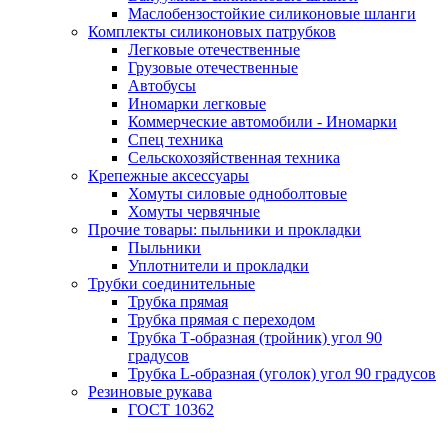
Маслобензостойкие силиконовые шланги
Комплекты силиконовых патрубков
Легковые отечественные
Грузовые отечественные
Автобусы
Иномарки легковые
Коммерческие автомобили - Иномарки
Спец техника
Сельскохозяйственная техника
Крепежные аксессуары
Хомуты силовые одноболтовые
Хомуты червячные
Прочие товары: пыльники и прокладки
Пыльники
Уплотнители и прокладки
Трубки соединительные
Трубка прямая
Трубка прямая с переходом
Трубка Т-образная (тройник) угол 90
градусов
Трубка L-образная (уголок) угол 90 градусов
Резиновые рукава
ГОСТ 10362