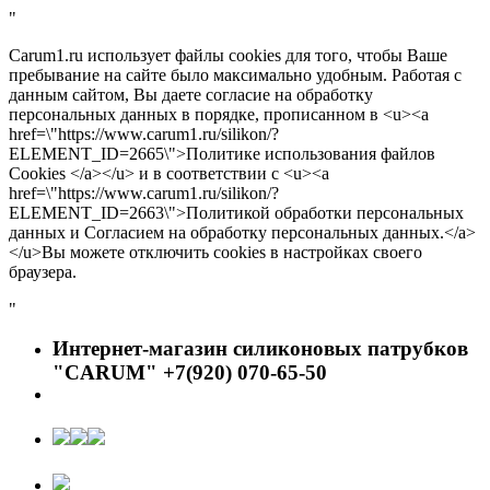
"
Carum1.ru использует файлы cookies для того, чтобы Ваше
пребывание на сайте было максимально удобным. Работая с
данным сайтом, Вы даете согласие на обработку
персональных данных в порядке, прописанном в <u><a
href=\"https://www.carum1.ru/silikon/?
ELEMENT_ID=2665\">Политике использования файлов
Cookies </a></u> и в соответствии с <u><a
href=\"https://www.carum1.ru/silikon/?
ELEMENT_ID=2663\">Политикой обработки персональных
данных и Согласием на обработку персональных данных.</a>
</u>Вы можете отключить cookies в настройках своего
браузера.
"
Интернет-магазин силиконовых патрубков
"CARUM" +7(920) 070-65-50