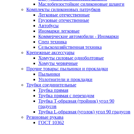
Маслобензостойкие силиконовые шланги
Комплекты силиконовых патрубков
Легковые отечественные
Грузовые отечественные
Автобусы
Иномарки легковые
Коммерческие автомобили - Иномарки
Спец техника
Сельскохозяйственная техника
Крепежные аксессуары
Хомуты силовые одноболтовые
Хомуты червячные
Прочие товары: пыльники и прокладки
Пыльники
Уплотнители и прокладки
Трубки соединительные
Трубка прямая
Трубка прямая с переходом
Трубка Т-образная (тройник) угол 90
градусов
Трубка L-образная (уголок) угол 90 градусов
Резиновые рукава
ГОСТ 10362