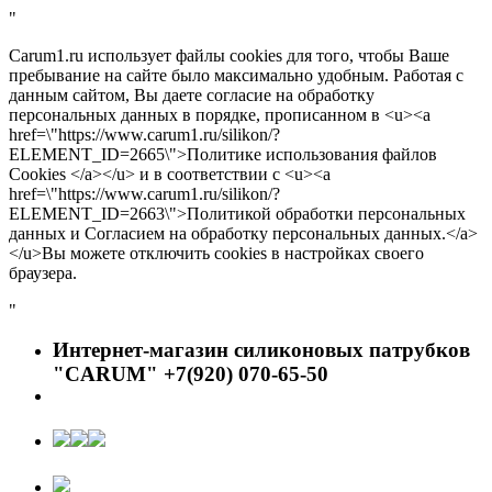
"
Carum1.ru использует файлы cookies для того, чтобы Ваше
пребывание на сайте было максимально удобным. Работая с
данным сайтом, Вы даете согласие на обработку
персональных данных в порядке, прописанном в <u><a
href=\"https://www.carum1.ru/silikon/?
ELEMENT_ID=2665\">Политике использования файлов
Cookies </a></u> и в соответствии с <u><a
href=\"https://www.carum1.ru/silikon/?
ELEMENT_ID=2663\">Политикой обработки персональных
данных и Согласием на обработку персональных данных.</a>
</u>Вы можете отключить cookies в настройках своего
браузера.
"
Интернет-магазин силиконовых патрубков
"CARUM" +7(920) 070-65-50