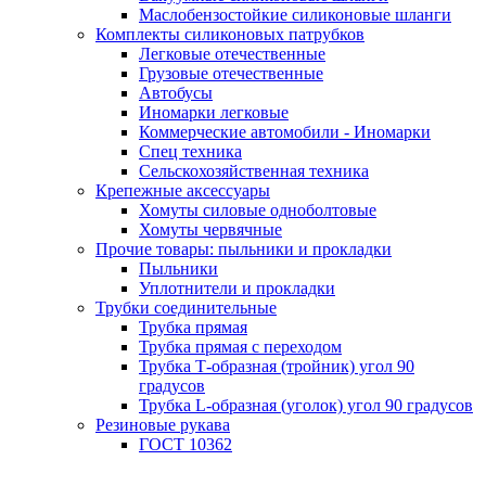
Маслобензостойкие силиконовые шланги
Комплекты силиконовых патрубков
Легковые отечественные
Грузовые отечественные
Автобусы
Иномарки легковые
Коммерческие автомобили - Иномарки
Спец техника
Сельскохозяйственная техника
Крепежные аксессуары
Хомуты силовые одноболтовые
Хомуты червячные
Прочие товары: пыльники и прокладки
Пыльники
Уплотнители и прокладки
Трубки соединительные
Трубка прямая
Трубка прямая с переходом
Трубка Т-образная (тройник) угол 90
градусов
Трубка L-образная (уголок) угол 90 градусов
Резиновые рукава
ГОСТ 10362