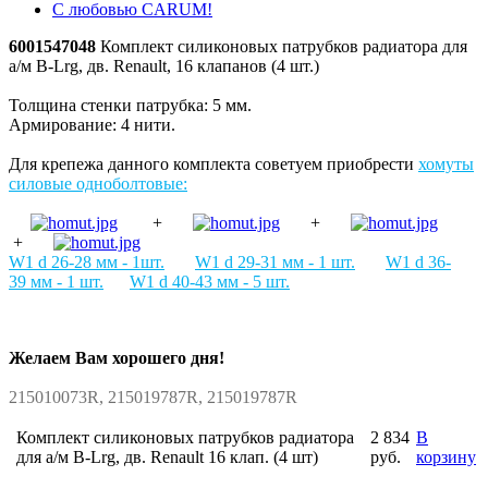
С любовью CARUM!
6001547048
Комплект силиконовых патрубков радиатора для
а/м В-Lrg, дв. Renault, 16 клапанов (4 шт.)
Толщина стенки патрубка: 5 мм.
Армирование: 4 нити.
Для крепежа данного комплекта советуем приобрести
хомуты
силовые
одноболтовые
:
+
+
+
W1 d
2
6-28
мм
- 1шт.
W1 d
29-31
мм
-
1 шт.
W1 d
36-
39
мм
- 1
шт.
W1 d
40-43
мм
-
5 шт.
Желаем Вам хорошего дня!
215010073R, 215019787R, 215019787R
Комплект силиконовых патрубков радиатора
2 834
В
для а/м В-Lrg, дв. Renault 16 клап. (4 шт)
руб.
корзину