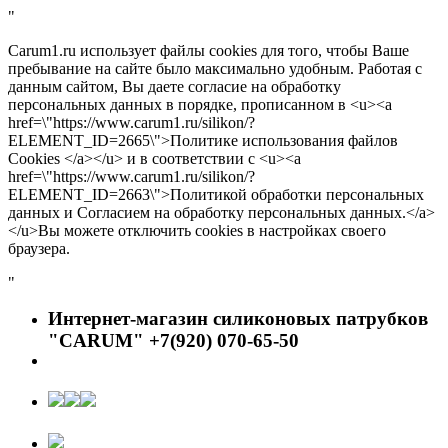
"
Carum1.ru использует файлы cookies для того, чтобы Ваше
пребывание на сайте было максимально удобным. Работая с
данным сайтом, Вы даете согласие на обработку
персональных данных в порядке, прописанном в <u><a
href=\"https://www.carum1.ru/silikon/?
ELEMENT_ID=2665\">Политике использования файлов
Cookies </a></u> и в соответствии с <u><a
href=\"https://www.carum1.ru/silikon/?
ELEMENT_ID=2663\">Политикой обработки персональных
данных и Согласием на обработку персональных данных.</a>
</u>Вы можете отключить cookies в настройках своего
браузера.
"
Интернет-магазин силиконовых патрубков
"CARUM" +7(920) 070-65-50