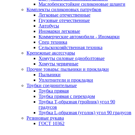
Маслобензостойкие силиконовые шланги
Комплекты силиконовых патрубков
Легковые отечественные
Грузовые отечественные
Автобусы
Иномарки легковые
Коммерческие автомобили - Иномарки
Спец техника
Сельскохозяйственная техника
Крепежные аксессуары
Хомуты силовые одноболтовые
Хомуты червячные
Прочие товары: пыльники и прокладки
Пыльники
Уплотнители и прокладки
Трубки соединительные
Трубка прямая
Трубка прямая с переходом
Трубка Т-образная (тройник) угол 90
градусов
Трубка L-образная (уголок) угол 90 градусов
Резиновые рукава
ГОСТ 10362