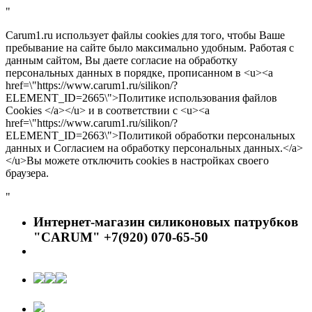
"
Carum1.ru использует файлы cookies для того, чтобы Ваше
пребывание на сайте было максимально удобным. Работая с
данным сайтом, Вы даете согласие на обработку
персональных данных в порядке, прописанном в <u><a
href=\"https://www.carum1.ru/silikon/?
ELEMENT_ID=2665\">Политике использования файлов
Cookies </a></u> и в соответствии с <u><a
href=\"https://www.carum1.ru/silikon/?
ELEMENT_ID=2663\">Политикой обработки персональных
данных и Согласием на обработку персональных данных.</a>
</u>Вы можете отключить cookies в настройках своего
браузера.
"
Интернет-магазин силиконовых патрубков
"CARUM" +7(920) 070-65-50