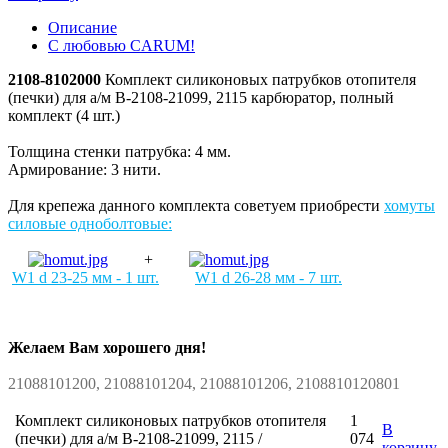
Описание
С любовью CARUM!
2108-8102000
Комплект силиконовых патрубков отопителя
(печки) для а/м В-2108-21099, 2115 карбюратор, полный
комплект (4 шт.)
Толщина стенки патрубка: 4 мм.
Армирование: 3 нити.
Для крепежа данного комплекта советуем приобрести
хомуты
силовые одноболтовые:
+
W1 d 23-25 мм - 1 шт
.
W1 d 26-28 мм - 7 шт
.
Желаем Вам хорошего дня!
21088101200, 21088101204, 21088101206, 2108810120801
Комплект силиконовых патрубков отопителя
1
В
(печки) для а/м В-2108-21099, 2115 /
074
корзину