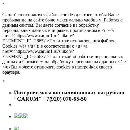
"
Carum1.ru использует файлы cookies для того, чтобы Ваше
пребывание на сайте было максимально удобным. Работая с
данным сайтом, Вы даете согласие на обработку
персональных данных в порядке, прописанном в <u><a
href=\"https://www.carum1.ru/silikon/?
ELEMENT_ID=2665\">Политике использования файлов
Cookies </a></u> и в соответствии с <u><a
href=\"https://www.carum1.ru/silikon/?
ELEMENT_ID=2663\">Политикой обработки персональных
данных и Согласием на обработку персональных данных.</a>
</u>Вы можете отключить cookies в настройках своего
браузера.
"
Интернет-магазин силиконовых патрубков
"CARUM" +7(920) 070-65-50