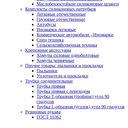
Маслобензостойкие силиконовые шланги
Комплекты силиконовых патрубков
Легковые отечественные
Грузовые отечественные
Автобусы
Иномарки легковые
Коммерческие автомобили - Иномарки
Спец техника
Сельскохозяйственная техника
Крепежные аксессуары
Хомуты силовые одноболтовые
Хомуты червячные
Прочие товары: пыльники и прокладки
Пыльники
Уплотнители и прокладки
Трубки соединительные
Трубка прямая
Трубка прямая с переходом
Трубка Т-образная (тройник) угол 90
градусов
Трубка L-образная (уголок) угол 90 градусов
Резиновые рукава
ГОСТ 10362