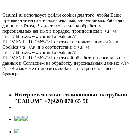
"
Carum1.ru использует файлы cookies для того, чтобы Ваше
пребывание на сайте было максимально удобным. Работая с
данным сайтом, Вы даете согласие на обработку
персональных данных в порядке, прописанном в <u><a
href=\"https://www.carum1.ru/silikon/?
ELEMENT_ID=2665\">Политике использования файлов
Cookies </a></u> и в соответствии с <u><a
href=\"https://www.carum1.ru/silikon/?
ELEMENT_ID=2663\">Политикой обработки персональных
данных и Согласием на обработку персональных данных.</a>
</u>Вы можете отключить cookies в настройках своего
браузера.
"
Интернет-магазин силиконовых патрубков
"CARUM" +7(920) 070-65-50