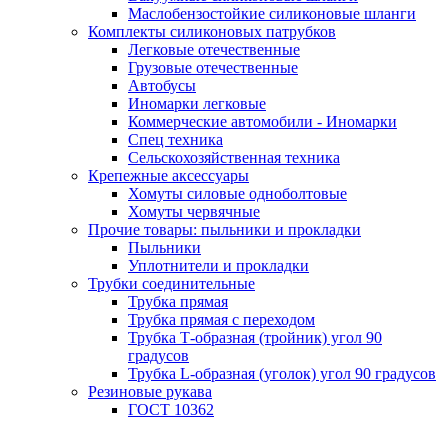
Маслобензостойкие силиконовые шланги
Комплекты силиконовых патрубков
Легковые отечественные
Грузовые отечественные
Автобусы
Иномарки легковые
Коммерческие автомобили - Иномарки
Спец техника
Сельскохозяйственная техника
Крепежные аксессуары
Хомуты силовые одноболтовые
Хомуты червячные
Прочие товары: пыльники и прокладки
Пыльники
Уплотнители и прокладки
Трубки соединительные
Трубка прямая
Трубка прямая с переходом
Трубка Т-образная (тройник) угол 90
градусов
Трубка L-образная (уголок) угол 90 градусов
Резиновые рукава
ГОСТ 10362