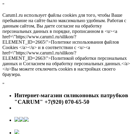
"
Carum1.ru использует файлы cookies для того, чтобы Ваше
пребывание на сайте было максимально удобным. Работая с
данным сайтом, Вы даете согласие на обработку
персональных данных в порядке, прописанном в <u><a
href=\"https://www.carum1.ru/silikon/?
ELEMENT_ID=2665\">Политике использования файлов
Cookies </a></u> и в соответствии с <u><a
href=\"https://www.carum1.ru/silikon/?
ELEMENT_ID=2663\">Политикой обработки персональных
данных и Согласием на обработку персональных данных.</a>
</u>Вы можете отключить cookies в настройках своего
браузера.
"
Интернет-магазин силиконовых патрубков
"CARUM" +7(920) 070-65-50