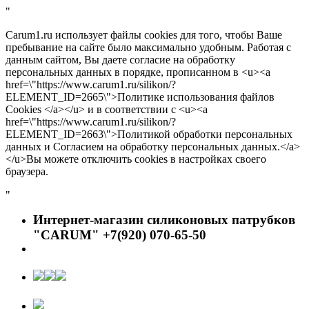
"
Carum1.ru использует файлы cookies для того, чтобы Ваше
пребывание на сайте было максимально удобным. Работая с
данным сайтом, Вы даете согласие на обработку
персональных данных в порядке, прописанном в <u><a
href=\"https://www.carum1.ru/silikon/?
ELEMENT_ID=2665\">Политике использования файлов
Cookies </a></u> и в соответствии с <u><a
href=\"https://www.carum1.ru/silikon/?
ELEMENT_ID=2663\">Политикой обработки персональных
данных и Согласием на обработку персональных данных.</a>
</u>Вы можете отключить cookies в настройках своего
браузера.
"
Интернет-магазин силиконовых патрубков
"CARUM" +7(920) 070-65-50