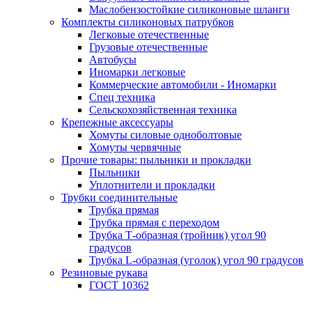
Маслобензостойкие силиконовые шланги
Комплекты силиконовых патрубков
Легковые отечественные
Грузовые отечественные
Автобусы
Иномарки легковые
Коммерческие автомобили - Иномарки
Спец техника
Сельскохозяйственная техника
Крепежные аксессуары
Хомуты силовые одноболтовые
Хомуты червячные
Прочие товары: пыльники и прокладки
Пыльники
Уплотнители и прокладки
Трубки соединительные
Трубка прямая
Трубка прямая с переходом
Трубка Т-образная (тройник) угол 90
градусов
Трубка L-образная (уголок) угол 90 градусов
Резиновые рукава
ГОСТ 10362