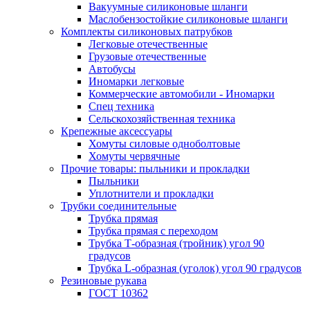
Вакуумные силиконовые шланги
Маслобензостойкие силиконовые шланги
Комплекты силиконовых патрубков
Легковые отечественные
Грузовые отечественные
Автобусы
Иномарки легковые
Коммерческие автомобили - Иномарки
Спец техника
Сельскохозяйственная техника
Крепежные аксессуары
Хомуты силовые одноболтовые
Хомуты червячные
Прочие товары: пыльники и прокладки
Пыльники
Уплотнители и прокладки
Трубки соединительные
Трубка прямая
Трубка прямая с переходом
Трубка Т-образная (тройник) угол 90
градусов
Трубка L-образная (уголок) угол 90 градусов
Резиновые рукава
ГОСТ 10362