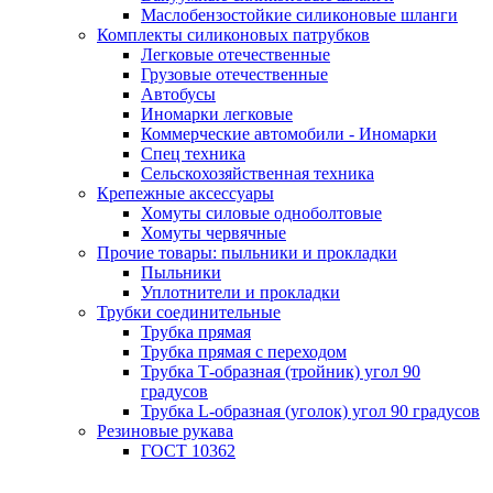
Маслобензостойкие силиконовые шланги
Комплекты силиконовых патрубков
Легковые отечественные
Грузовые отечественные
Автобусы
Иномарки легковые
Коммерческие автомобили - Иномарки
Спец техника
Сельскохозяйственная техника
Крепежные аксессуары
Хомуты силовые одноболтовые
Хомуты червячные
Прочие товары: пыльники и прокладки
Пыльники
Уплотнители и прокладки
Трубки соединительные
Трубка прямая
Трубка прямая с переходом
Трубка Т-образная (тройник) угол 90
градусов
Трубка L-образная (уголок) угол 90 градусов
Резиновые рукава
ГОСТ 10362