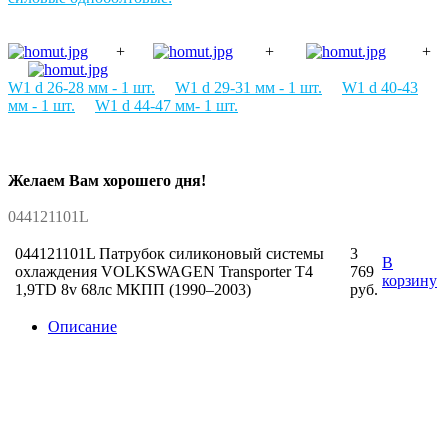
+
+
+
W1
d 26-28 мм
- 1 шт
.
W1
d 29-31 мм
- 1 шт
.
W1
d 40-43
мм
- 1 шт
.
W1
d 44-47 мм- 1 шт
.
Желаем Вам хорошего дня!
044121101L
044121101L Патрубок силиконовый системы
3
В
охлаждения VOLKSWAGEN Transporter T4
769
корзину
1,9TD 8v 68лс МКПП (1990–2003)
руб.
Описание