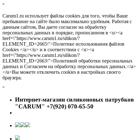
"
Carum1.ru использует файлы cookies для того, чтобы Ваше
пребывание на сайте было максимально удобным. Работая с
данным сайтом, Вы даете согласие на обработку
персональных данных в порядке, прописанном в <u><a
href=\"https://www.carum1.ru/silikon/?
ELEMENT_ID=2665\">Политике использования файлов
Cookies </a></u> и в соответствии с <u><a
href=\"https://www.carum1.ru/silikon/?
ELEMENT_ID=2663\">Политикой обработки персональных
данных и Согласием на обработку персональных данных.</a>
</u>Вы можете отключить cookies в настройках своего
браузера.
"
Интернет-магазин силиконовых патрубков
"CARUM" +7(920) 070-65-50