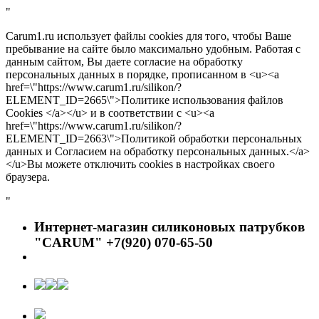
"
Carum1.ru использует файлы cookies для того, чтобы Ваше
пребывание на сайте было максимально удобным. Работая с
данным сайтом, Вы даете согласие на обработку
персональных данных в порядке, прописанном в <u><a
href=\"https://www.carum1.ru/silikon/?
ELEMENT_ID=2665\">Политике использования файлов
Cookies </a></u> и в соответствии с <u><a
href=\"https://www.carum1.ru/silikon/?
ELEMENT_ID=2663\">Политикой обработки персональных
данных и Согласием на обработку персональных данных.</a>
</u>Вы можете отключить cookies в настройках своего
браузера.
"
Интернет-магазин силиконовых патрубков
"CARUM" +7(920) 070-65-50