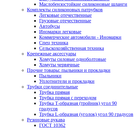
Маслобензостойкие силиконовые шланги
Комплекты силиконовых патрубков
Легковые отечественные
Грузовые отечественные
Автобусы
Иномарки легковые
Коммерческие автомобили - Иномарки
Спец техника
Сельскохозяйственная техника
Крепежные аксессуары
Хомуты силовые одноболтовые
Хомуты червячные
Прочие товары: пыльники и прокладки
Пыльники
Уплотнители и прокладки
Трубки соединительные
Трубка прямая
Трубка прямая с переходом
Трубка Т-образная (тройник) угол 90
градусов
Трубка L-образная (уголок) угол 90 градусов
Резиновые рукава
ГОСТ 10362