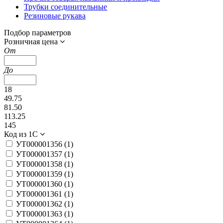
Трубки соединительные
Резиновые рукава
Подбор параметров
Розничная цена
От
До
18
49.75
81.50
113.25
145
Код из 1С
УТ000001356 (
1
)
УТ000001357 (
1
)
УТ000001358 (
1
)
УТ000001359 (
1
)
УТ000001360 (
1
)
УТ000001361 (
1
)
УТ000001362 (
1
)
УТ000001363 (
1
)