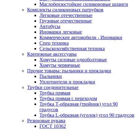
Маслобензостойкие силиконовые шланги
Комплекты силиконовых патрубков
Легковые отечественные
Грузовые отечественные
Автобусы
Иномарки легковые
Коммерческие автомобили - Иномарки
Спец техника
Сельскохозяйственная техника
Крепежные аксессуары
Хомуты силовые одноболтовые
Хомуты червячные
Прочие товары: пыльники и прокладки
Пыльники
Уплотнители и прокладки
Трубки соединительные
Трубка прямая
Трубка прямая с переходом
Трубка Т-образная (тройник) угол 90
градусов
Трубка L-образная (уголок) угол 90 градусов
Резиновые рукава
ГОСТ 10362