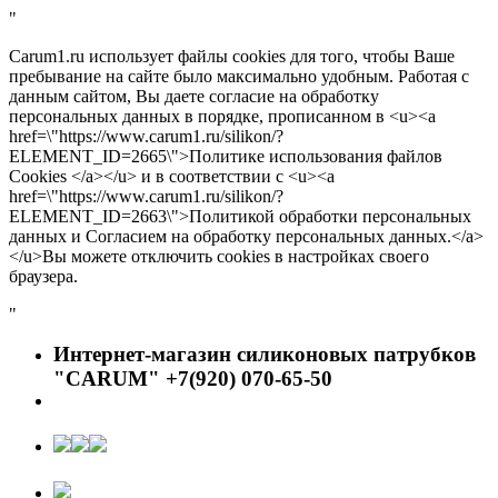
"
Carum1.ru использует файлы cookies для того, чтобы Ваше
пребывание на сайте было максимально удобным. Работая с
данным сайтом, Вы даете согласие на обработку
персональных данных в порядке, прописанном в <u><a
href=\"https://www.carum1.ru/silikon/?
ELEMENT_ID=2665\">Политике использования файлов
Cookies </a></u> и в соответствии с <u><a
href=\"https://www.carum1.ru/silikon/?
ELEMENT_ID=2663\">Политикой обработки персональных
данных и Согласием на обработку персональных данных.</a>
</u>Вы можете отключить cookies в настройках своего
браузера.
"
Интернет-магазин силиконовых патрубков
"CARUM" +7(920) 070-65-50