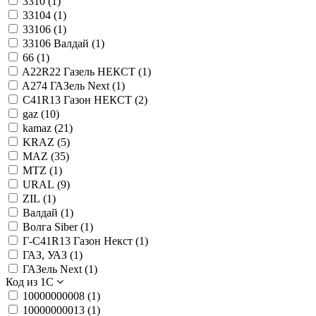
3310 (
1
)
33104 (
1
)
33106 (
1
)
33106 Валдай (
1
)
66 (
1
)
A22R22 Газель НЕКСТ (
1
)
A274 ГАЗель Next (
1
)
C41R13 Газон НЕКСТ (
2
)
gaz (
10
)
kamaz (
21
)
KRAZ (
5
)
MAZ (
35
)
MTZ (
1
)
URAL (
9
)
ZIL (
1
)
Валдай (
1
)
Волга Siber (
1
)
Г-C41R13 Газон Некст (
1
)
ГАЗ, УАЗ (
1
)
ГАЗель Next (
1
)
Код из 1С
10000000008 (
1
)
10000000013 (
1
)