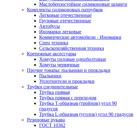
Маслобензостойкие силиконовые шланги
Комплекты силиконовых патрубков
Легковые отечественные
Грузовые отечественные
Автобусы
Иномарки легковые
Коммерческие автомобили - Иномарки
Спец техника
Сельскохозяйственная техника
Крепежные аксессуары
Хомуты силовые одноболтовые
Хомуты червячные
Прочие товары: пыльники и прокладки
Пыльники
Уплотнители и прокладки
Трубки соединительные
Трубка прямая
Трубка прямая с переходом
Трубка Т-образная (тройник) угол 90
градусов
Трубка L-образная (уголок) угол 90 градусов
Резиновые рукава
ГОСТ 10362