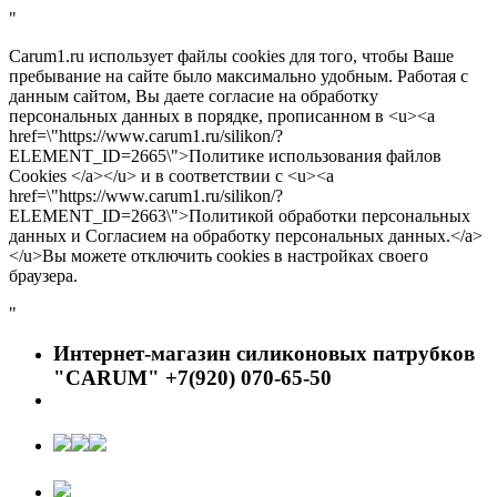
"
Carum1.ru использует файлы cookies для того, чтобы Ваше
пребывание на сайте было максимально удобным. Работая с
данным сайтом, Вы даете согласие на обработку
персональных данных в порядке, прописанном в <u><a
href=\"https://www.carum1.ru/silikon/?
ELEMENT_ID=2665\">Политике использования файлов
Cookies </a></u> и в соответствии с <u><a
href=\"https://www.carum1.ru/silikon/?
ELEMENT_ID=2663\">Политикой обработки персональных
данных и Согласием на обработку персональных данных.</a>
</u>Вы можете отключить cookies в настройках своего
браузера.
"
Интернет-магазин силиконовых патрубков
"CARUM" +7(920) 070-65-50