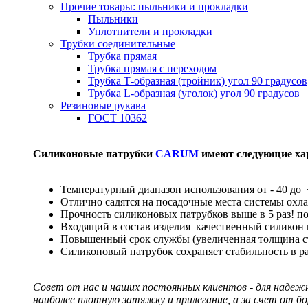
Прочие товары: пыльники и прокладки
Пыльники
Уплотнители и прокладки
Трубки соединительные
Трубка прямая
Трубка прямая с переходом
Трубка Т-образная (тройник) угол 90 градусов
Трубка L-образная (уголок) угол 90 градусов
Резиновые рукава
ГОСТ 10362
Силиконовые патрубки
CARUM
имеют следующие ха
Температурный диапазон использования от - 40 до 
Отлично садятся на посадочные места системы охл
Прочность силиконовых патрубков выше в 5 раз! п
Входящий в состав изделия качественный силикон
Повышенный срок службы (увеличенная толщина сте
Силиконовый патрубок сохраняет стабильность в р
Совет от нас и наших постоянных клиентов - для надеж
наиболее плотную затяжку и прилегание, а за счет от б