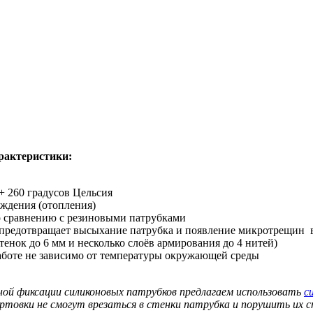
рактеристики:
+ 260 градусов Цельсия
аждения (отопления)
о сравнению с резиновыми патрубками
 предотвращает высыхание патрубка и появление микротрещин 
нок до 6 мм и несколько слоёв армирования до 4 нитей)
аботе не зависимо от температуры окружающей среды
ной фиксации силиконовых патрубков предлагаем использовать
с
ортовки не смогут врезаться в стенки патрубка и порушить их 