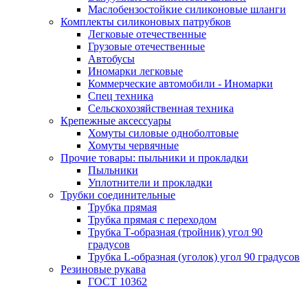
Маслобензостойкие силиконовые шланги
Комплекты силиконовых патрубков
Легковые отечественные
Грузовые отечественные
Автобусы
Иномарки легковые
Коммерческие автомобили - Иномарки
Спец техника
Сельскохозяйственная техника
Крепежные аксессуары
Хомуты силовые одноболтовые
Хомуты червячные
Прочие товары: пыльники и прокладки
Пыльники
Уплотнители и прокладки
Трубки соединительные
Трубка прямая
Трубка прямая с переходом
Трубка Т-образная (тройник) угол 90
градусов
Трубка L-образная (уголок) угол 90 градусов
Резиновые рукава
ГОСТ 10362