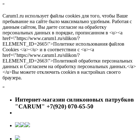
"
Carum1.ru использует файлы cookies для того, чтобы Ваше
пребывание на сайте было максимально удобным. Работая с
данным сайтом, Вы даете согласие на обработку
персональных данных в порядке, прописанном в <u><a
href=\"https://www.carum1.ru/silikon/?
ELEMENT_ID=2665\">Политике использования файлов
Cookies </a></u> и в соответствии с <u><a
href=\"https://www.carum1.ru/silikon/?
ELEMENT_ID=2663\">Политикой обработки персональных
данных и Согласием на обработку персональных данных.</a>
</u>Вы можете отключить cookies в настройках своего
браузера.
"
Интернет-магазин силиконовых патрубков
"CARUM" +7(920) 070-65-50