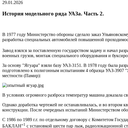
29.01.2026
История модельного ряда УАЗа. Часть 2.
В 1977 году Министерство обороны сделало заказ Ульяновскому
разработка специальных автомобилей повышенной проходимост
Завод взялся за поставленную государством задачу и начал ра
военных грузов, монтаж специального оборудования и буксиро
За основу "Ягуара" взяли базу УАЗ-3151. В 1978 году была раз
подготовлено к полигонным испытаниям 4 образца УАЗ-3907 "Я
местности (Памир):
В условиях огромного разброса температур машина доказала с
Однако доработка чертежей не останавливалась, и во втором к
конструкции. После очередных испытаний Министерством обо
С 1986 по 1989 г.г. по отдельному договору с Комитетом Госу
1
БАКЛАН"
с установкой шести пар лыж, радиолокационной ст