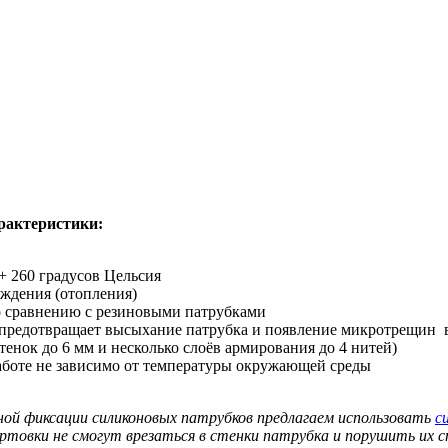
рактеристики:
+ 260 градусов Цельсия
аждения (отопления)
о сравнению с резиновыми патрубками
 предотвращает высыхание патрубка и появление микротрещин 
нок до 6 мм и несколько слоёв армирования до 4 нитей)
аботе не зависимо от температуры окружающей среды
ной фиксации силиконовых патрубков предлагаем использовать
с
ортовки не смогут врезаться в стенки патрубка и порушить их 