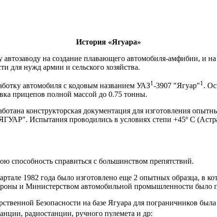
История «Ягуара»
 автозаводу на создание плавающего автомобиля-амфибии, и на 
и для нужд армии и сельского хозяйства.
1
1
зработку автомобиля с кодовым названием УАЗ
-3907 "Ягуар"
. О
вка прицепов полной массой до 0.75 тонны.
работана конструкторская документация для изготовления опытны
ГУАР". Испытания проводились в условиях степи +45º С (Астрах
вою способность справиться с большинством препятствий.
вартале 1982 года было изготовлено еще 2 опытных образца, в к
роны и Министерством автомобильной промышленности было пр
дарственной Безопасности на базе Ягуара для пограничников был
анции, радиостанции, ручного пулемета и др: