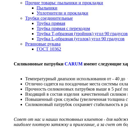
Прочие товары: пыльники и прокладки
Пыльники
Уплотнители и прокладки
Трубки соединительные
Трубка прямая
Трубка прямая с переходом
Трубка Т-образная (тройник) угол 90 градусов
Трубка L-образная (уголок) угол 90 градусов
Резиновые рукава
ГОСТ 10362
Силиконовые патрубки
CARUM
имеют следующие ха
Температурный диапазон использования от - 40 до 
Отлично садятся на посадочные места системы охл
Прочность силиконовых патрубков выше в 5 раз! п
Входящий в состав изделия качественный силикон
Повышенный срок службы (увеличенная толщина сте
Силиконовый патрубок сохраняет стабильность в р
Совет от нас и наших постоянных клиентов - для надеж
наиболее плотную затяжку и прилегание, а за счет от б