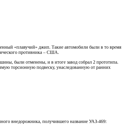
военный «плавучий» джип. Такие автомобили были в то время
егического противника – США.
ашины, были отменены, и в итоге завод собрал 2 прототипа.
исимую торсионную подвеску, унаследованную от ранних
енного внедорожника, получившего название УАЗ-469: