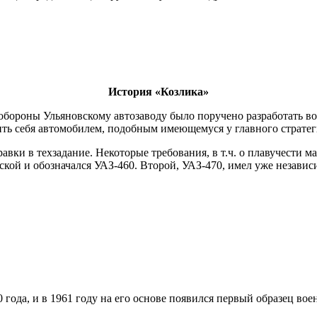
История «Козлика»
м обороны Ульяновскому автозаводу было поручено разработать 
чить себя автомобилем, подобным имеющемуся у главного страт
вки в техзадание. Некоторые требования, в т.ч. о плавучести м
еской и обозначался УАЗ-460. Второй, УАЗ-470, имел уже незав
года, и в 1961 году на его основе появился первый образец во