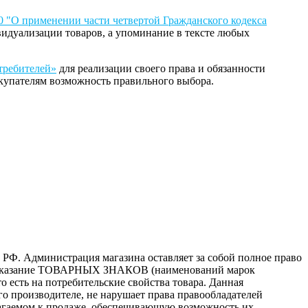
 "О применении части четвертой Гражданского кодекса
идуализации товаров, а упоминание в тексте любых
отребителей»
для реализации своего права и обязанности
купателям возможность правильного выбора.
 РФ. Администрация магазина оставляет за собой полное право
то, указание ТОВАРНЫХ ЗНАКОВ (наименований марок
 есть на потребительские свойства товара. Данная
го производителе, не нарушает права правообладателей
лагаемом к продаже, обеспечивающую возможность их