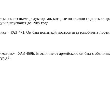
м и колесными редукторами, которые позволяли поднять клире
ду и выпускался до 1985 года.
азика – УАЗ-471. Он был попыткой построить автомобиль в проти
козлик» - УАЗ-469Б. В отличие от армейского он был с обычным
1
NDRA
: