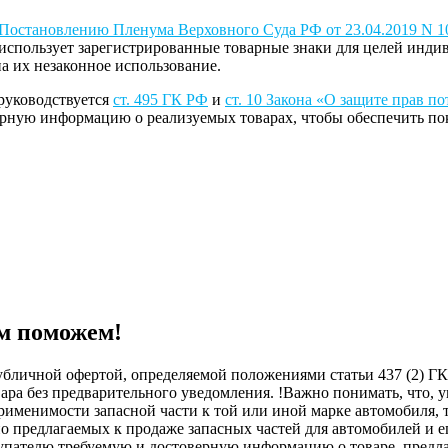
Постановлению Пленума Верховного Суда РФ от 23.04.2019 N 10
спользует зарегистрированные товарные знаки для целей индив
а их незаконное использование.
руководствуется
ст. 495 ГК РФ
и
ст. 10 Закона «О защите прав п
рную информацию о реализуемых товарах, чтобы обеспечить по
м поможем!
бличной офертой, определяемой положениями статьи 437 (2) ГК
овара без предварительного уведомления. !Важно понимать, ч
менимости запасной части к той или иной марке автомобиля, то
о предлагаемых к продаже запасных частей для автомобилей и е
купателю требуемую и достоверную информацию о товаре, пред