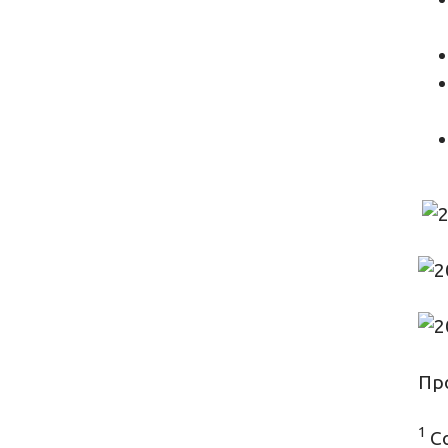
Про
1
С