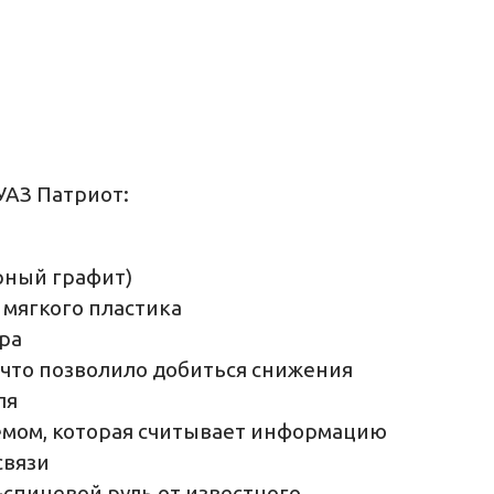
УАЗ Патриот:
рный графит)
мягкого пластика
ра
 что позволило добиться снижения
ля
ъемом, которая считывает информацию
связи
спицевой руль от известного