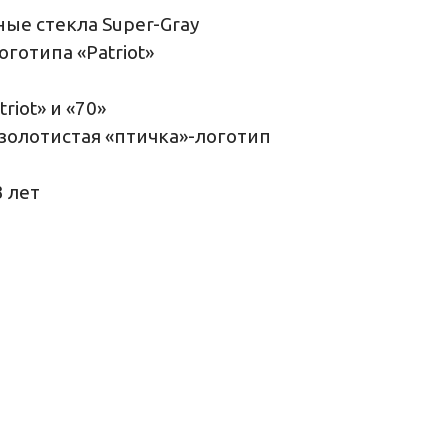
е стекла Super-Gray
готипа «Patriot»
iot» и «70»
 золотистая «птичка»-логотип
3 лет