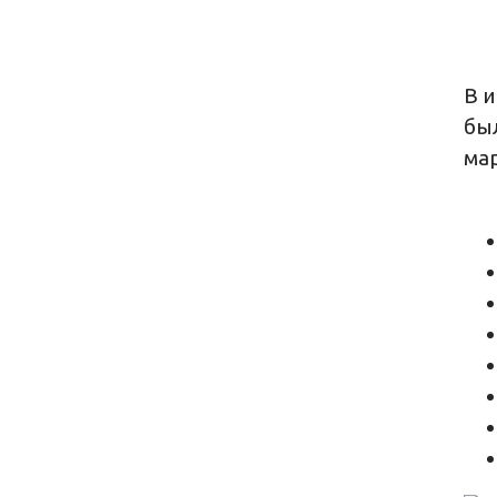
В и
бы
мар