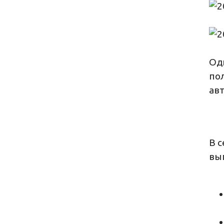
Одн
пол
ав
В с
вы