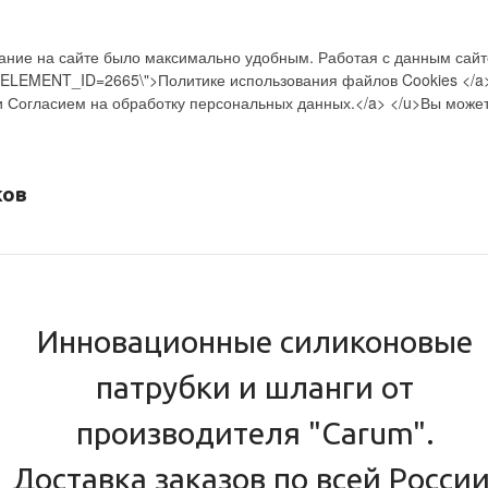
вание на сайте было максимально удобным. Работая с данным сайт
/?ELEMENT_ID=2665\">Политике использования файлов Cookies </a></u
огласием на обработку персональных данных.</a> </u>Вы можете 
ков
Инновационные силиконовые
патрубки и шланги от
производителя "Carum".
Доставка заказов по всей России