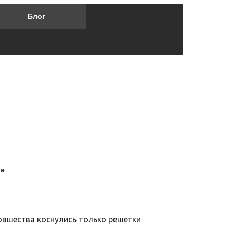
Блог
ие
Новшества коснулись только решетки