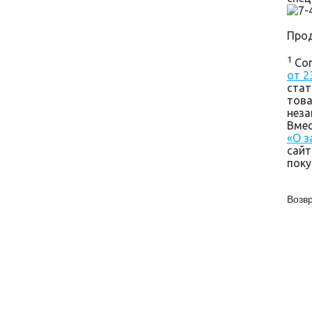
Прод
1
Со
от 2
стат
това
неза
Вмес
«О з
сай
поку
Возвр