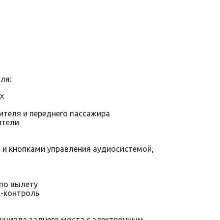
ля:
х
теля и переднего пассажира
ители
и кнопками управления аудиосистемой,
 по вылету
т-контроль
нциала заднего моста с электронным