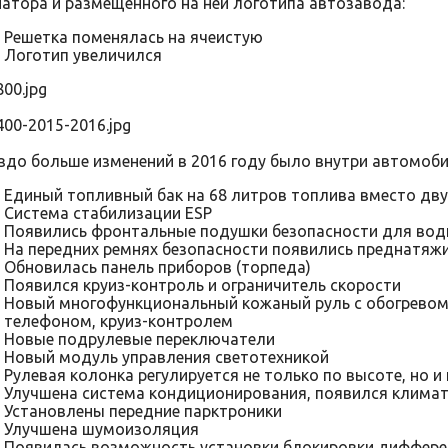
атора и размещенного на ней логотипа автозавода:
Решетка поменялась на ячеистую
Логотип увеличился
здо больше изменений в 2016 году было внутри автомоби
Единый топливный бак на 68 литров топлива вместо дву
Система стабилизации ESP
Появились фронтальные подушки безопасности для води
На передних ремнях безопасности появились преднатяж
Обновилась панель приборов (торпеда)
Появился круиз-контроль и ограничитель скорости
Новый многофункциональный кожаный руль с обогревом 
телефоном, круиз-контролем
Новые подрулевые переключатели
Новый модуль управления светотехникой
Рулевая колонка регулируется не только по высоте, но и
Улучшена система кондиционирования, появился клима
Установлены передние парктроники
Улучшена шумоизоляция
Появилась возможность установки блокировки диффере