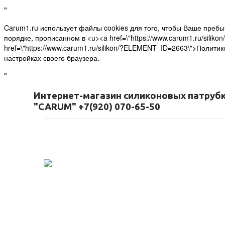
"
Carum1.ru использует файлы cookies для того, чтобы Ваше преб
порядке, прописанном в <u><a href=\"https://www.carum1.ru/sili
href=\"https://www.carum1.ru/silikon/?ELEMENT_ID=2663\">Полит
настройках своего браузера.
"
Интернет-магазин силиконовых патруб
"CARUM" +7(920) 070-65-50