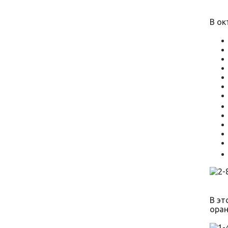
В ок
В эт
оран