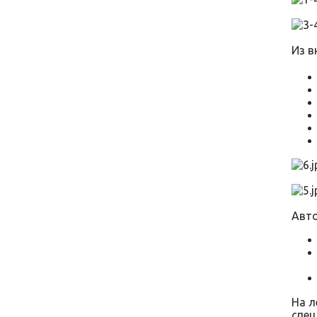
Из в
Авто
На л
спец