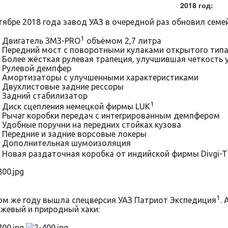
2018 год:
тябре 2018 года завод УАЗ в очередной раз обновил семе
1
Двигатель ЗМЗ-PRO
объёмом 2,7 литра
Передний мост с поворотными кулаками открытого тип
Более жёсткая рулевая трапеция, улучшившая четкость 
Рулевой демпфер
Амортизаторы с улучшенными характеристиками
Двухлистовые задние рессоры
Задний стабилизатор
1
Диск сцепления немецкой фирмы LUK
Рычаг коробки передач с интегрированным демпфером
Удобные поручни на передних стойках кузова
Передние и задние ворсовые локеры
Дополнительная шумоизоляция
Новая раздаточная коробка от индийской фирмы Divgi-
1
ом же году вышла спецверсия УАЗ Патриот Экспедиция
.
жевый и природный хаки: