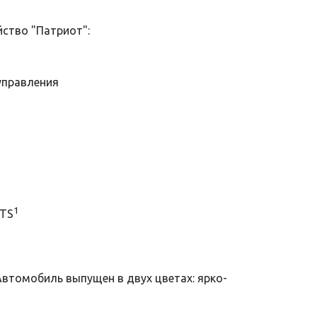
йство "Патриот":
а
управления
1
TTS
 Автомобиль выпущен в двух цветах: ярко-