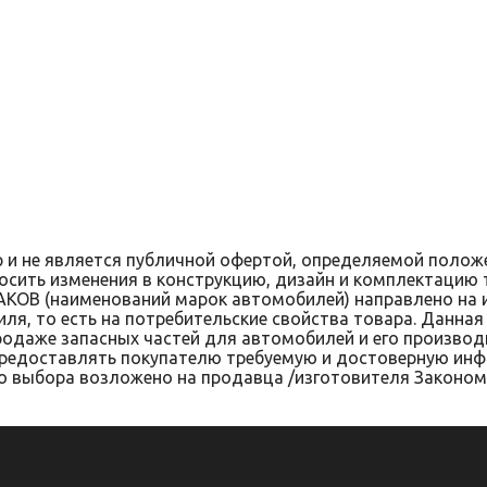
нформации? Мы вам поможе
и не является публичной офертой, определяемой положе
осить изменения в конструкцию, дизайн и комплектацию 
АКОВ (наименований марок автомобилей) направлено на
иля, то есть на потребительские свойства товара. Данна
одаже запасных частей для автомобилей и его производ
предоставлять покупателю требуемую и достоверную инф
выбора возложено на продавца /изготовителя Законом «О