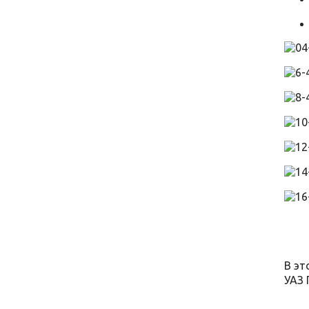
В эт
УАЗ