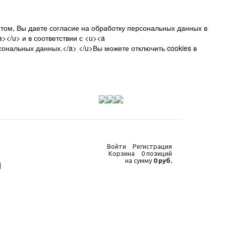
том, Вы даете согласие на обработку персональных данных в
></u> и в соответствии с <u><a
сональных данных.</a> </u>Вы можете отключить cookies в
Войти
Регистрация
Корзина
0 позиций
на сумму
0 руб.
я