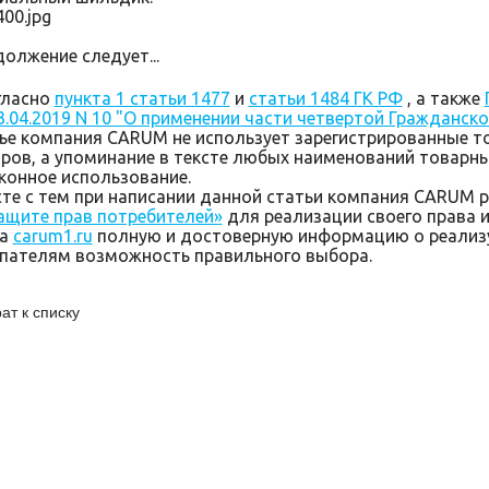
олжение следует...
гласно
пункта 1 статьи 1477
и
статьи 1484 ГК РФ
, а также
3.04.2019 N 10 "О применении части четвертой Гражданск
ье компания CARUM не использует зарегистрированные т
ров, а упоминание в тексте любых наименований товарных
конное использование.
те с тем при написании данной статьи компания CARUM 
ащите прав потребителей»
для реализации своего права 
та
carum1.ru
полную и достоверную информацию о реализу
пателям возможность правильного выбора.
ат к списку