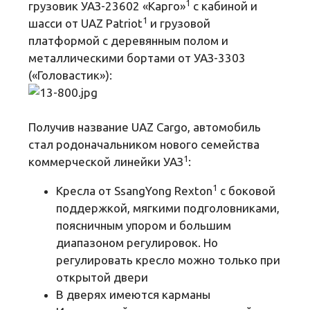
1
грузовик УАЗ-23602 «Карго»
с кабиной и
1
шасси от UAZ Patriot
и грузовой
платформой с деревянным полом и
металлическими бортами от УАЗ-3303
(«Головастик»):
Получив название UAZ Cargo, автомобиль
стал родоначальником нового семейства
1
коммерческой линейки УАЗ
:
1
Кресла от SsangYong Rexton
с боковой
поддержкой, мягкими подголовниками,
поясничным упором и большим
диапазоном регулировок. Но
регулировать кресло можно только при
открытой двери
В дверях имеются карманы