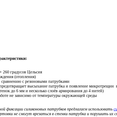
рактеристики:
+ 260 градусов Цельсия
аждения (отопления)
о сравнению с резиновыми патрубками
 предотвращает высыхание патрубка и появление микротрещин 
нок до 6 мм и несколько слоёв армирования до 4 нитей)
аботе не зависимо от температуры окружающей среды
ной фиксации силиконовых патрубков предлагаем использовать
с
ортовки не смогут врезаться в стенки патрубка и порушить их 