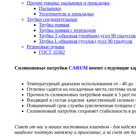
Прочие товары: пыльники и прокладки
Пыльники
Уплотнители и прокладки
Трубки соединительные
Трубка прямая
Трубка прямая с переходом
Трубка Т-образная (тройник) угол 90 градусов
Трубка L-образная (уголок) угол 90 градусов
Резиновые рукава
ГОСТ 10362
Силиконовые патрубки
CARUM
имеют следующие ха
Температурный диапазон использования от - 40 до 
Отлично садятся на посадочные места системы охл
Прочность силиконовых патрубков выше в 5 раз! п
Входящий в состав изделия качественный силикон
Повышенный срок службы (увеличенная толщина сте
Силиконовый патрубок сохраняет стабильность в р
Совет от нас и наших постоянных клиентов - для надеж
наиболее плотную затяжку и прилегание, а за счет от б