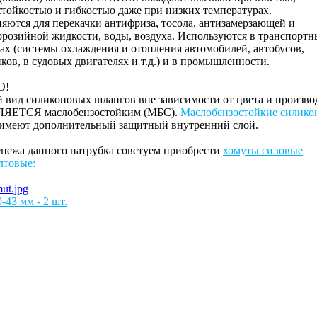
стойкостью и гибкостью даже при низких температурах.
яются для перекачки антифриза, тосола, антизамерзающей и
ррозийной жидкости, воды, воздуха. Используются в транспортн
ах (системы охлаждения и отопления автомобилей, автобусов,
ков, в судовых двигателях и т.д.) и в промышленности.
О!
 вид силиконовых шлангов вне зависимости от цвета и произво
ЯЕТСЯ маслобензостойким (МБС).
Маслобензостойкие силико
имеют дополнительный защитный внутренний слой.
епежа данного патрубка советуем приобрести
хомуты силовые
лтовые:
-43 мм - 2 шт.