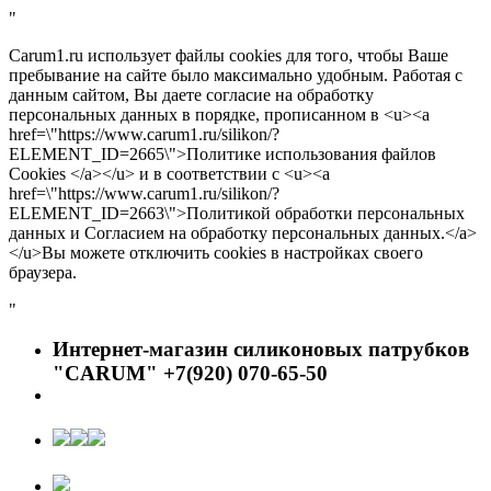
"
Carum1.ru использует файлы cookies для того, чтобы Ваше
пребывание на сайте было максимально удобным. Работая с
данным сайтом, Вы даете согласие на обработку
персональных данных в порядке, прописанном в <u><a
href=\"https://www.carum1.ru/silikon/?
ELEMENT_ID=2665\">Политике использования файлов
Cookies </a></u> и в соответствии с <u><a
href=\"https://www.carum1.ru/silikon/?
ELEMENT_ID=2663\">Политикой обработки персональных
данных и Согласием на обработку персональных данных.</a>
</u>Вы можете отключить cookies в настройках своего
браузера.
"
Интернет-магазин силиконовых патрубков
"CARUM" +7(920) 070-65-50