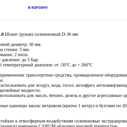
В КОРЗИНУ
.0
Шланг (рукав) силиконовый D-30 мм
нний диаметр: 30 мм.
а стенки: 5 мм.
вание: 2 нити.
 давление: до 5 Бар.
й температурный диапазон: от -50°С до + 260°С
применения: транспортные средства, промышленное оборудован
ы.
спользовать для: воздух, вода, тосол, антифриз, антизамерзающ
ррозийные жидкости.
использовать для: масло, бензин, дизель и другие агрессивные с
ные единицы заказа: метражом (кратно 1 метру) и бухтами по 20
стойкие к атмосферным воздействиям силиконовые экструдиров
 (шланги) компании CARUM обладают высокой прочностью,