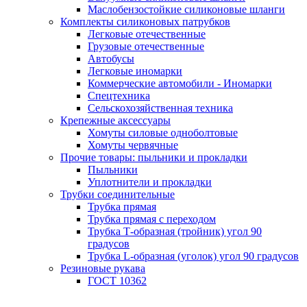
Маслобензостойкие силиконовые шланги
Комплекты силиконовых патрубков
Легковые отечественные
Грузовые отечественные
Автобусы
Легковые иномарки
Коммерческие автомобили - Иномарки
Спецтехника
Сельскохозяйственная техника
Крепежные аксессуары
Хомуты силовые одноболтовые
Хомуты червячные
Прочие товары: пыльники и прокладки
Пыльники
Уплотнители и прокладки
Трубки соединительные
Трубка прямая
Трубка прямая с переходом
Трубка Т-образная (тройник) угол 90
градусов
Трубка L-образная (уголок) угол 90 градусов
Резиновые рукава
ГОСТ 10362