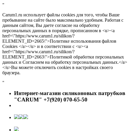
"
Carum1.ru использует файлы cookies для того, чтобы Ваше
пребывание на сайте было максимально удобным. Работая с
данным сайтом, Вы даете согласие на обработку
персональных данных в порядке, прописанном в <u><a
href=\"https://www.carum1.ru/silikon/?
ELEMENT_ID=2665\">Политике использования файлов
Cookies </a></u> и в соответствии с <u><a
href=\"https://www.carum1.ru/silikon/?
ELEMENT_ID=2663\">Политикой обработки персональных
данных и Согласием на обработку персональных данных.</a>
</u>Вы можете отключить cookies в настройках своего
браузера.
"
Интернет-магазин силиконовых патрубков
"CARUM" +7(920) 070-65-50