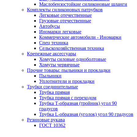
Маслобензостойкие силиконовые шланги
Комплекты силиконовых патрубков
Легковые отечественные
Грузовые отечественные
Автобусы
Иномарки легковые
Коммерческие автомобили - Иномарки
Спец техника
Сельскохозяйственная техника
Крепежные аксессуары
Хомуты силовые одноболтовые
Хомуты червячные
Прочие товары: пыльники и прокладки
Пыльники
Уплотнители и прокладки
Трубки соединительные
Трубка прямая
Трубка прямая с переходом
Трубка Т-образная (тройник) угол 90
градусов
Трубка L-образная (уголок) угол 90 градусов
Резиновые рукава
ГОСТ 10362