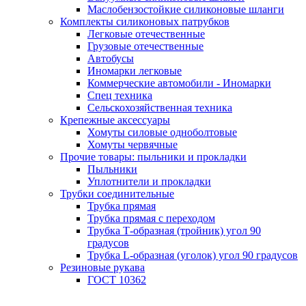
Маслобензостойкие силиконовые шланги
Комплекты силиконовых патрубков
Легковые отечественные
Грузовые отечественные
Автобусы
Иномарки легковые
Коммерческие автомобили - Иномарки
Спец техника
Сельскохозяйственная техника
Крепежные аксессуары
Хомуты силовые одноболтовые
Хомуты червячные
Прочие товары: пыльники и прокладки
Пыльники
Уплотнители и прокладки
Трубки соединительные
Трубка прямая
Трубка прямая с переходом
Трубка Т-образная (тройник) угол 90
градусов
Трубка L-образная (уголок) угол 90 градусов
Резиновые рукава
ГОСТ 10362