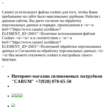
"
Carum1.ru использует файлы cookies для того, чтобы Ваше
пребывание на сайте было максимально удобным. Работая с
данным сайтом, Вы даете согласие на обработку
персональных данных в порядке, прописанном в <u><a
href=\"https://www.carum1.ru/silikon/?
ELEMENT_ID=2665\">Политике использования файлов
Cookies </a></u> и в соответствии с <u><a
href=\"https://www.carum1.ru/silikon/?
ELEMENT_ID=2663\">Политикой обработки персональных
данных и Согласием на обработку персональных данных.</a>
</u>Вы можете отключить cookies в настройках своего
браузера.
"
Интернет-магазин силиконовых патрубков
"CARUM" +7(920) 070-65-50