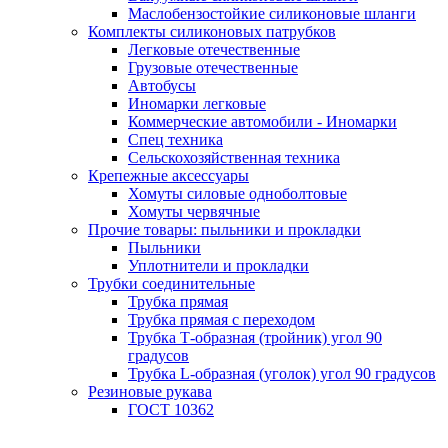
Маслобензостойкие силиконовые шланги
Комплекты силиконовых патрубков
Легковые отечественные
Грузовые отечественные
Автобусы
Иномарки легковые
Коммерческие автомобили - Иномарки
Спец техника
Сельскохозяйственная техника
Крепежные аксессуары
Хомуты силовые одноболтовые
Хомуты червячные
Прочие товары: пыльники и прокладки
Пыльники
Уплотнители и прокладки
Трубки соединительные
Трубка прямая
Трубка прямая с переходом
Трубка Т-образная (тройник) угол 90
градусов
Трубка L-образная (уголок) угол 90 градусов
Резиновые рукава
ГОСТ 10362