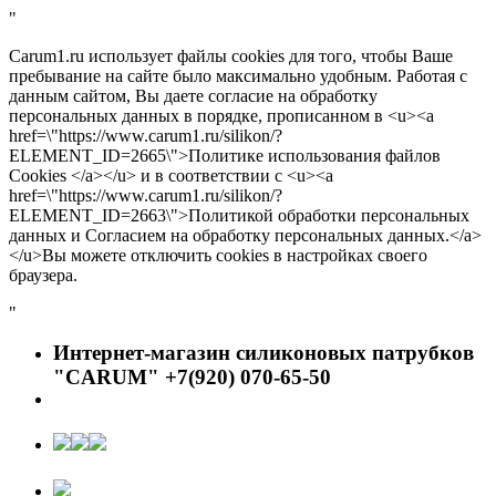
"
Carum1.ru использует файлы cookies для того, чтобы Ваше
пребывание на сайте было максимально удобным. Работая с
данным сайтом, Вы даете согласие на обработку
персональных данных в порядке, прописанном в <u><a
href=\"https://www.carum1.ru/silikon/?
ELEMENT_ID=2665\">Политике использования файлов
Cookies </a></u> и в соответствии с <u><a
href=\"https://www.carum1.ru/silikon/?
ELEMENT_ID=2663\">Политикой обработки персональных
данных и Согласием на обработку персональных данных.</a>
</u>Вы можете отключить cookies в настройках своего
браузера.
"
Интернет-магазин силиконовых патрубков
"CARUM" +7(920) 070-65-50