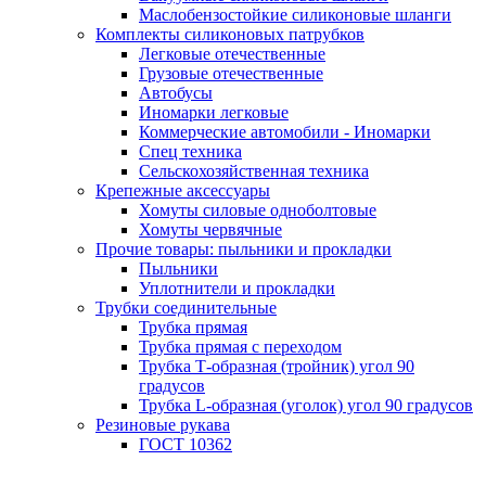
Маслобензостойкие силиконовые шланги
Комплекты силиконовых патрубков
Легковые отечественные
Грузовые отечественные
Автобусы
Иномарки легковые
Коммерческие автомобили - Иномарки
Спец техника
Сельскохозяйственная техника
Крепежные аксессуары
Хомуты силовые одноболтовые
Хомуты червячные
Прочие товары: пыльники и прокладки
Пыльники
Уплотнители и прокладки
Трубки соединительные
Трубка прямая
Трубка прямая с переходом
Трубка Т-образная (тройник) угол 90
градусов
Трубка L-образная (уголок) угол 90 градусов
Резиновые рукава
ГОСТ 10362