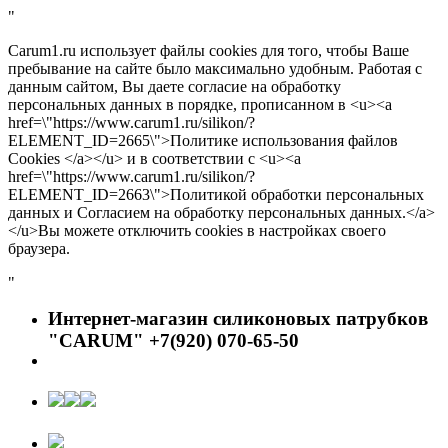
"
Carum1.ru использует файлы cookies для того, чтобы Ваше
пребывание на сайте было максимально удобным. Работая с
данным сайтом, Вы даете согласие на обработку
персональных данных в порядке, прописанном в <u><a
href=\"https://www.carum1.ru/silikon/?
ELEMENT_ID=2665\">Политике использования файлов
Cookies </a></u> и в соответствии с <u><a
href=\"https://www.carum1.ru/silikon/?
ELEMENT_ID=2663\">Политикой обработки персональных
данных и Согласием на обработку персональных данных.</a>
</u>Вы можете отключить cookies в настройках своего
браузера.
"
Интернет-магазин силиконовых патрубков
"CARUM" +7(920) 070-65-50