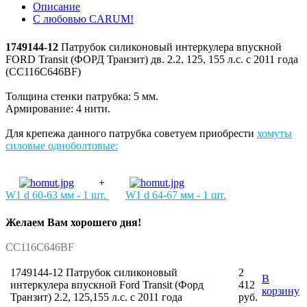
Описание
С любовью CARUM!
1749144-12
Патрубок силиконовый интеркулера впускной
FORD Transit (ФОРД Транзит) дв. 2.2, 125, 155 л.с. с 2011 года
(CC116C646BF)
Толщина стенки патрубка: 5 мм.
Армирование: 4 нити.
Для крепежа данного патрубка советуем приобрести
х
омуты
силовые одноболтовые
:
+
W1 d 60-63 мм - 1 шт.
W
1 d 64-67 мм - 1 шт.
Желаем Вам хорошего дня!
CC116C646BF
1749144-12 Патрубок силиконовый
2
В
интеркулера впускной Ford Transit (Форд
412
корзину
Транзит) 2.2, 125,155 л.с. с 2011 года
руб.