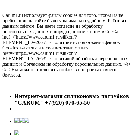
"
Carum1.ru использует файлы cookies для того, чтобы Ваше
пребывание на сайте было максимально удобным. Работая с
данным сайтом, Вы даете согласие на обработку
персональных данных в порядке, прописанном в <u><a
href=\"https://www.carum1.ru/silikon/?
ELEMENT_ID=2665\">Политике использования файлов
Cookies </a></u> и в соответствии с <u><a
href=\"https://www.carum1.ru/silikon/?
ELEMENT_ID=2663\">Политикой обработки персональных
данных и Согласием на обработку персональных данных.</a>
</u>Вы можете отключить cookies в настройках своего
браузера.
"
Интернет-магазин силиконовых патрубков
"CARUM" +7(920) 070-65-50