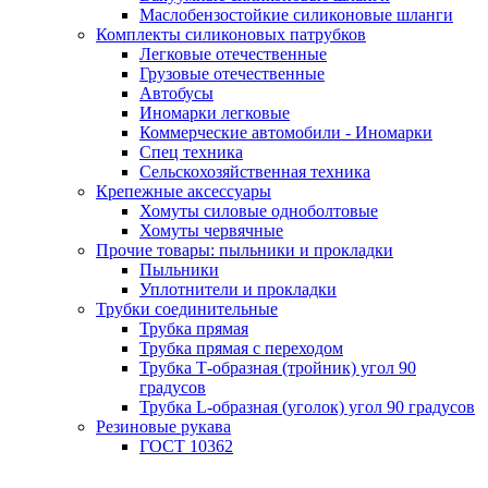
Маслобензостойкие силиконовые шланги
Комплекты силиконовых патрубков
Легковые отечественные
Грузовые отечественные
Автобусы
Иномарки легковые
Коммерческие автомобили - Иномарки
Спец техника
Сельскохозяйственная техника
Крепежные аксессуары
Хомуты силовые одноболтовые
Хомуты червячные
Прочие товары: пыльники и прокладки
Пыльники
Уплотнители и прокладки
Трубки соединительные
Трубка прямая
Трубка прямая с переходом
Трубка Т-образная (тройник) угол 90
градусов
Трубка L-образная (уголок) угол 90 градусов
Резиновые рукава
ГОСТ 10362