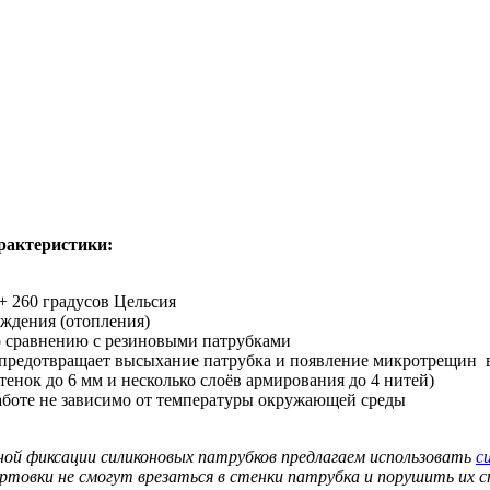
рактеристики:
+ 260 градусов Цельсия
аждения (отопления)
о сравнению с резиновыми патрубками
 предотвращает высыхание патрубка и появление микротрещин 
нок до 6 мм и несколько слоёв армирования до 4 нитей)
аботе не зависимо от температуры окружающей среды
ной фиксации силиконовых патрубков предлагаем использовать
с
ортовки не смогут врезаться в стенки патрубка и порушить их 