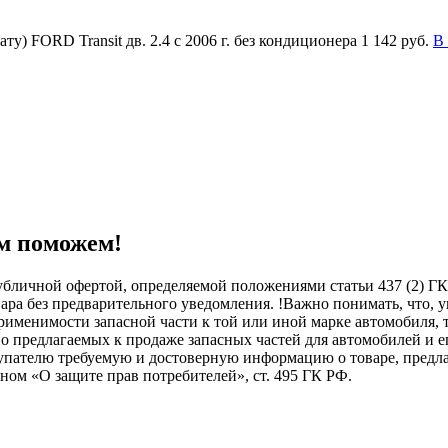
у) FORD Transit дв. 2.4 с 2006 г. без кондиционера
1 142 руб.
В
м поможем!
бличной офертой, определяемой положениями статьи 437 (2) ГК
овара без предварительного уведомления. !Важно понимать, ч
менимости запасной части к той или иной марке автомобиля, то
о предлагаемых к продаже запасных частей для автомобилей и е
купателю требуемую и достоверную информацию о товаре, пред
ном «О защите прав потребителей», ст. 495 ГК РФ.