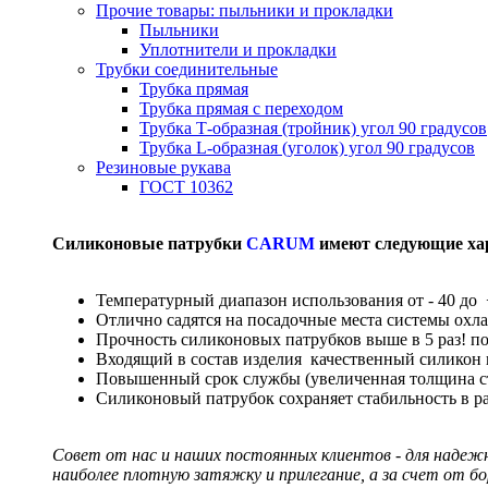
Прочие товары: пыльники и прокладки
Пыльники
Уплотнители и прокладки
Трубки соединительные
Трубка прямая
Трубка прямая с переходом
Трубка Т-образная (тройник) угол 90 градусов
Трубка L-образная (уголок) угол 90 градусов
Резиновые рукава
ГОСТ 10362
Силиконовые патрубки
CARUM
имеют следующие ха
Температурный диапазон использования от - 40 до 
Отлично садятся на посадочные места системы охл
Прочность силиконовых патрубков выше в 5 раз! п
Входящий в состав изделия качественный силикон
Повышенный срок службы (увеличенная толщина сте
Силиконовый патрубок сохраняет стабильность в р
Совет от нас и наших постоянных клиентов - для надеж
наиболее плотную затяжку и прилегание, а за счет от б