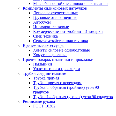
Маслобензостойкие силиконовые шланги
Комплекты силиконовых патрубков
Легковые отечественные
Грузовые отечественные
Автобусы
Иномарки легковые
Коммерческие автомобили - Иномарки
Спец техника
Сельскохозяйственная техника
Крепежные аксессуары
Хомуты силовые одноболтовые
Хомуты червячные
Прочие товары: пыльники и прокладки
Пыльники
Уплотнители и прокладки
Трубки соединительные
Трубка прямая
Трубка прямая с переходом
Трубка Т-образная (тройник) угол 90
градусов
Трубка L-образная (уголок) угол 90 градусов
Резиновые рукава
ГОСТ 10362