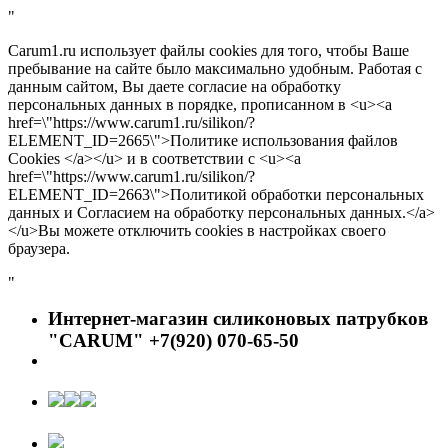
"
Carum1.ru использует файлы cookies для того, чтобы Ваше
пребывание на сайте было максимально удобным. Работая с
данным сайтом, Вы даете согласие на обработку
персональных данных в порядке, прописанном в <u><a
href=\"https://www.carum1.ru/silikon/?
ELEMENT_ID=2665\">Политике использования файлов
Cookies </a></u> и в соответствии с <u><a
href=\"https://www.carum1.ru/silikon/?
ELEMENT_ID=2663\">Политикой обработки персональных
данных и Согласием на обработку персональных данных.</a>
</u>Вы можете отключить cookies в настройках своего
браузера.
"
Интернет-магазин силиконовых патрубков
"CARUM" +7(920) 070-65-50