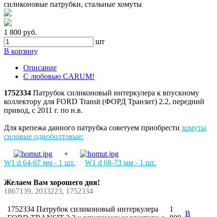
1 800 руб.
шт
В корзину
Описание
С любовью CARUM!
1752334
Патрубок силиконовый интеркулера к впускному
коллектору для FORD Transit (ФОРД Транзит) 2.2, передний
привод, с 2011 г. по н.в.
Для крепежа данного патрубка советуем приобрести
хомуты
силовые одноболтовые:
+
W1 d 64-67 мм - 1 шт.
W1 d 68-73 мм - 1 шт.
Желаем Вам хорошего дня!
1867139, 2033223, 1752334
1752334 Патрубок силиконовый интеркулера
1
В