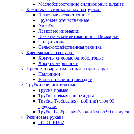
Маслобензостойкие силиконовые шланги
Комплекты силиконовых патрубков
Легковые отечественные
Грузовые отечественные
Автобусы
Легковые иномарки
Коммерческие автомобили - Иномарки
Спецтехника
Сельскохозяйственная техника
Крепежные аксессуары
Хомуты силовые одноболтовые
Хомуты червячные
Прочие товары: пыльники и прокладки
Пыльники
Уплотнители и прокладки
Трубки соединительные
Трубка прямая
Трубка прямая с переходом
Трубка Т-образная (тройник) угол 90
градусов
Трубка L-образная (уголок) угол 90 градусов
Резиновые рукава
ГОСТ 10362