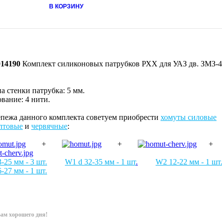
В КОРЗИНУ
014190
Комплект силиконовых патрубков РХХ для УАЗ дв. ЗМЗ-4
а стенки патрубка: 5 мм.
вание: 4 нити.
епежа данного комплекта советуем приобрести
хомуты силовые
лтовые
и
червячные
:
+
+
3-25 мм
- 3 шт.
W1 d 32-35 мм
- 1 шт
.
W2
12-22 мм - 1 шт
6-27
мм
- 1 шт.
ам хорошего дня!