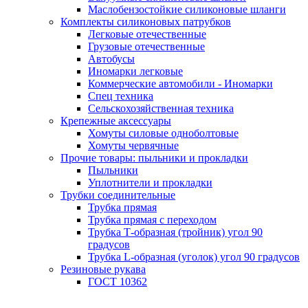
Маслобензостойкие силиконовые шланги
Комплекты силиконовых патрубков
Легковые отечественные
Грузовые отечественные
Автобусы
Иномарки легковые
Коммерческие автомобили - Иномарки
Спец техника
Сельскохозяйственная техника
Крепежные аксессуары
Хомуты силовые одноболтовые
Хомуты червячные
Прочие товары: пыльники и прокладки
Пыльники
Уплотнители и прокладки
Трубки соединительные
Трубка прямая
Трубка прямая с переходом
Трубка Т-образная (тройник) угол 90
градусов
Трубка L-образная (уголок) угол 90 градусов
Резиновые рукава
ГОСТ 10362