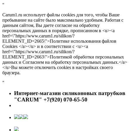
"
Carum1.ru использует файлы cookies для того, чтобы Ваше
пребывание на сайте было максимально удобным. Работая с
данным сайтом, Вы даете согласие на обработку
персональных данных в порядке, прописанном в <u><a
href=\"https://www.carum1.ru/silikon/?
ELEMENT_ID=2665\">Политике использования файлов
Cookies </a></u> и в соответствии с <u><a
href=\"https://www.carum1.ru/silikon/?
ELEMENT_ID=2663\">Политикой обработки персональных
данных и Согласием на обработку персональных данных.</a>
</u>Вы можете отключить cookies в настройках своего
браузера.
"
Интернет-магазин силиконовых патрубков
"CARUM" +7(920) 070-65-50