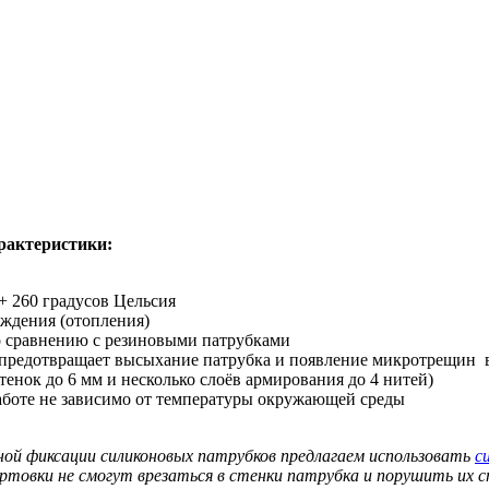
рактеристики:
+ 260 градусов Цельсия
аждения (отопления)
о сравнению с резиновыми патрубками
 предотвращает высыхание патрубка и появление микротрещин 
нок до 6 мм и несколько слоёв армирования до 4 нитей)
аботе не зависимо от температуры окружающей среды
ной фиксации силиконовых патрубков предлагаем использовать
с
ортовки не смогут врезаться в стенки патрубка и порушить их 