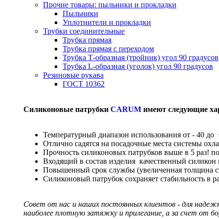
Прочие товары: пыльники и прокладки
Пыльники
Уплотнители и прокладки
Трубки соединительные
Трубка прямая
Трубка прямая с переходом
Трубка Т-образная (тройник) угол 90 градусов
Трубка L-образная (уголок) угол 90 градусов
Резиновые рукава
ГОСТ 10362
Силиконовые патрубки
CARUM
имеют следующие ха
Температурный диапазон использования от - 40 до 
Отлично садятся на посадочные места системы охл
Прочность силиконовых патрубков выше в 5 раз! п
Входящий в состав изделия качественный силикон
Повышенный срок службы (увеличенная толщина сте
Силиконовый патрубок сохраняет стабильность в р
Совет от нас и наших постоянных клиентов - для надеж
наиболее плотную затяжку и прилегание, а за счет от б