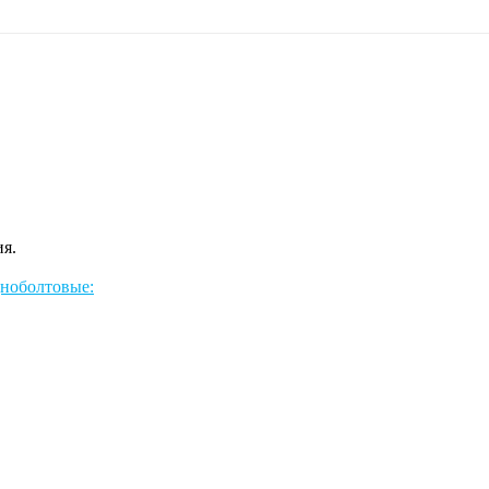
ия.
ноболтовые: