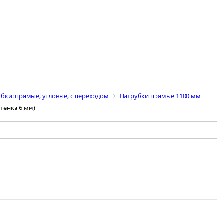
бки: прямые, угловые, с переходом
Патрубки прямые 1100 мм
тенка 6 мм)