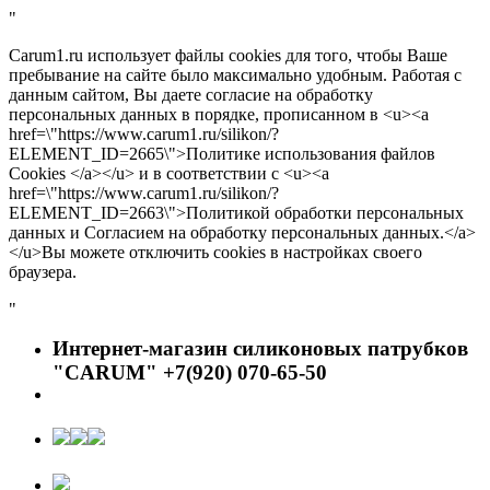
"
Carum1.ru использует файлы cookies для того, чтобы Ваше
пребывание на сайте было максимально удобным. Работая с
данным сайтом, Вы даете согласие на обработку
персональных данных в порядке, прописанном в <u><a
href=\"https://www.carum1.ru/silikon/?
ELEMENT_ID=2665\">Политике использования файлов
Cookies </a></u> и в соответствии с <u><a
href=\"https://www.carum1.ru/silikon/?
ELEMENT_ID=2663\">Политикой обработки персональных
данных и Согласием на обработку персональных данных.</a>
</u>Вы можете отключить cookies в настройках своего
браузера.
"
Интернет-магазин силиконовых патрубков
"CARUM" +7(920) 070-65-50