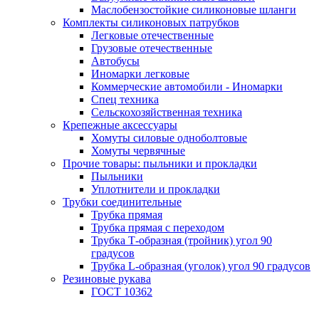
Маслобензостойкие силиконовые шланги
Комплекты силиконовых патрубков
Легковые отечественные
Грузовые отечественные
Автобусы
Иномарки легковые
Коммерческие автомобили - Иномарки
Спец техника
Сельскохозяйственная техника
Крепежные аксессуары
Хомуты силовые одноболтовые
Хомуты червячные
Прочие товары: пыльники и прокладки
Пыльники
Уплотнители и прокладки
Трубки соединительные
Трубка прямая
Трубка прямая с переходом
Трубка Т-образная (тройник) угол 90
градусов
Трубка L-образная (уголок) угол 90 градусов
Резиновые рукава
ГОСТ 10362