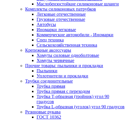
Маслобензостойкие силиконовые шланги
Комплекты силиконовых патрубков
Легковые отечественные
Грузовые отечественные
Автобусы
Иномарки легковые
Коммерческие автомобили - Иномарки
Спец техника
Сельскохозяйственная техника
Крепежные аксессуары
Хомуты силовые одноболтовые
Хомуты червячные
Прочие товары: пыльники и прокладки
Пыльники
Уплотнители и прокладки
Трубки соединительные
Трубка прямая
Трубка прямая с переходом
Трубка Т-образная (тройник) угол 90
градусов
Трубка L-образная (уголок) угол 90 градусов
Резиновые рукава
ГОСТ 10362