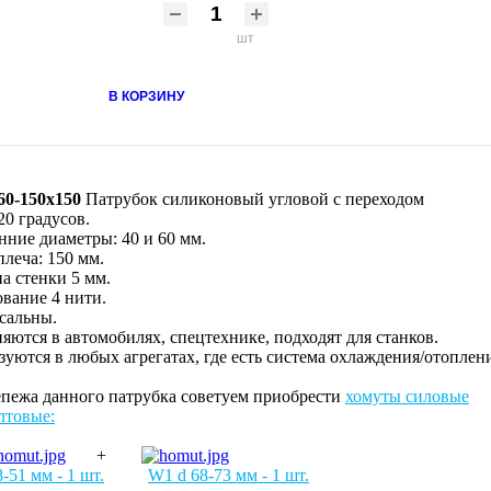
шт
В КОРЗИНУ
/60-150x150
Патрубок силиконовый угловой с переходом
20 градусов.
нние диаметры: 40 и 60 мм.
леча: 150 мм.
а стенки 5 мм.
вание 4 нити.
сальны.
ются в автомобилях, спецтехнике, подходят для станков.
уются в любых агрегатах, где есть система охлаждения/отоплен
епежа данного патрубка советуем приобрести
хомуты силовые
лтовые:
+
-51 мм - 1 шт.
W1 d 68-73 мм - 1 шт.