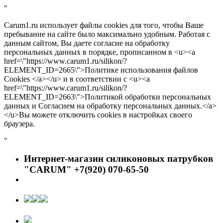
"
Carum1.ru использует файлы cookies для того, чтобы Ваше
пребывание на сайте было максимально удобным. Работая с
данным сайтом, Вы даете согласие на обработку
персональных данных в порядке, прописанном в <u><a
href=\"https://www.carum1.ru/silikon/?
ELEMENT_ID=2665\">Политике использования файлов
Cookies </a></u> и в соответствии с <u><a
href=\"https://www.carum1.ru/silikon/?
ELEMENT_ID=2663\">Политикой обработки персональных
данных и Согласием на обработку персональных данных.</a>
</u>Вы можете отключить cookies в настройках своего
браузера.
"
Интернет-магазин силиконовых патрубков
"CARUM" +7(920) 070-65-50