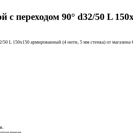
 с переходом 90° d32/50 L 150
в.
/отопления.