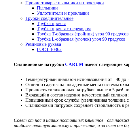
Прочие товары: пыльники и прокладки
Пыльники
Уплотнители и прокладки
Трубки соединительные
Трубка прямая
Трубка прямая с переходом
Трубка Т-образная (тройник) угол 90 градусов
Трубка L-образная (уголок) угол 90 градусов
Резиновые рукава
ГОСТ 10362
Силиконовые патрубки
CARUM
имеют следующие ха
Температурный диапазон использования от - 40 до 
Отлично садятся на посадочные места системы охл
Прочность силиконовых патрубков выше в 5 раз! п
Входящий в состав изделия качественный силикон
Повышенный срок службы (увеличенная толщина сте
Силиконовый патрубок сохраняет стабильность в р
Совет от нас и наших постоянных клиентов - для надеж
наиболее плотную затяжку и прилегание, а за счет от б