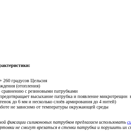
рактеристики:
+ 260 градусов Цельсия
аждения (отопления)
о сравнению с резиновыми патрубками
 предотвращает высыхание патрубка и появление микротрещин 
нок до 6 мм и несколько слоёв армирования до 4 нитей)
аботе не зависимо от температуры окружающей среды
ной фиксации силиконовых патрубков предлагаем использовать
с
ортовки не смогут врезаться в стенки патрубка и порушить их 