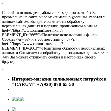
"
Carum1.ru использует файлы cookies для того, чтобы Ваше
пребывание на сайте было максимально удобным. Работая с
данным сайтом, Вы даете согласие на обработку
персональных данных в порядке, прописанном в <u><a
href=\"https://www.carum1.ru/silikon/?
ELEMENT_ID=2665\">Политике использования файлов
Cookies </a></u> и в соответствии с <u><a
href=\"https://www.carum1.ru/silikon/?
ELEMENT_ID=2663\">Политикой обработки персональных
данных и Согласием на обработку персональных данных.</a>
</u>Вы можете отключить cookies в настройках своего
браузера.
"
Интернет-магазин силиконовых патрубков
"CARUM" +7(920) 070-65-50