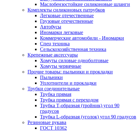
Маслобензостойкие силиконовые шланги
Комплекты силиконовых патрубков
Легковые отечественные
Грузовые отечественные
Автобусы
Иномарки легковые
Коммерческие автомобили - Иномарки
Спец техника
Сельскохозяйственная техника
Крепежные аксессуары
Хомуты силовые одноболтовые
Хомуты червячные
Прочие товары: пыльники и прокладки
Пыльники
Уплотнители и прокладки
Трубки соединительные
Трубка прямая
Трубка прямая с переходом
Трубка Т-образная (тройник) угол 90
градусов
Трубка L-образная (уголок) угол 90 градусов
Резиновые рукава
ГОСТ 10362