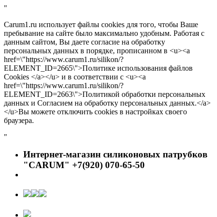
"
Carum1.ru использует файлы cookies для того, чтобы Ваше
пребывание на сайте было максимально удобным. Работая с
данным сайтом, Вы даете согласие на обработку
персональных данных в порядке, прописанном в <u><a
href=\"https://www.carum1.ru/silikon/?
ELEMENT_ID=2665\">Политике использования файлов
Cookies </a></u> и в соответствии с <u><a
href=\"https://www.carum1.ru/silikon/?
ELEMENT_ID=2663\">Политикой обработки персональных
данных и Согласием на обработку персональных данных.</a>
</u>Вы можете отключить cookies в настройках своего
браузера.
"
Интернет-магазин силиконовых патрубков
"CARUM" +7(920) 070-65-50