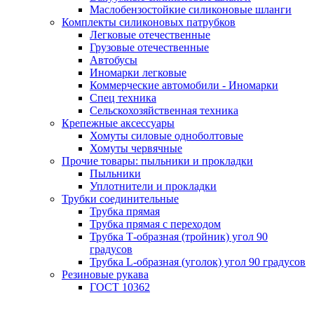
Маслобензостойкие силиконовые шланги
Комплекты силиконовых патрубков
Легковые отечественные
Грузовые отечественные
Автобусы
Иномарки легковые
Коммерческие автомобили - Иномарки
Спец техника
Сельскохозяйственная техника
Крепежные аксессуары
Хомуты силовые одноболтовые
Хомуты червячные
Прочие товары: пыльники и прокладки
Пыльники
Уплотнители и прокладки
Трубки соединительные
Трубка прямая
Трубка прямая с переходом
Трубка Т-образная (тройник) угол 90
градусов
Трубка L-образная (уголок) угол 90 градусов
Резиновые рукава
ГОСТ 10362