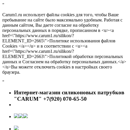
"
Carum1.ru использует файлы cookies для того, чтобы Ваше
пребывание на сайте было максимально удобным. Работая с
данным сайтом, Вы даете согласие на обработку
персональных данных в порядке, прописанном в <u><a
href=\"https://www.carum1.ru/silikon/?
ELEMENT_ID=2665\">Политике использования файлов
Cookies </a></u> и в соответствии с <u><a
href=\"https://www.carum1.ru/silikon/?
ELEMENT_ID=2663\">Политикой обработки персональных
данных и Согласием на обработку персональных данных.</a>
</u>Вы можете отключить cookies в настройках своего
браузера.
"
Интернет-магазин силиконовых патрубков
"CARUM" +7(920) 070-65-50