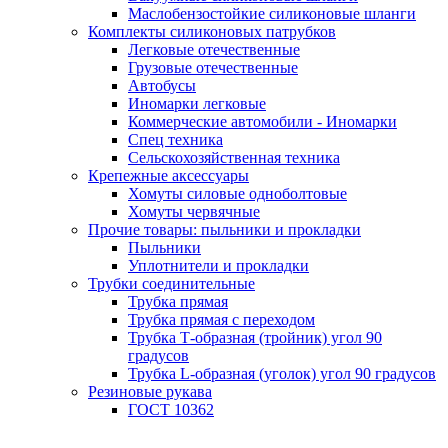
Маслобензостойкие силиконовые шланги
Комплекты силиконовых патрубков
Легковые отечественные
Грузовые отечественные
Автобусы
Иномарки легковые
Коммерческие автомобили - Иномарки
Спец техника
Сельскохозяйственная техника
Крепежные аксессуары
Хомуты силовые одноболтовые
Хомуты червячные
Прочие товары: пыльники и прокладки
Пыльники
Уплотнители и прокладки
Трубки соединительные
Трубка прямая
Трубка прямая с переходом
Трубка Т-образная (тройник) угол 90
градусов
Трубка L-образная (уголок) угол 90 градусов
Резиновые рукава
ГОСТ 10362