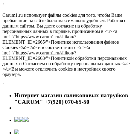
"
Carum1.ru использует файлы cookies для того, чтобы Ваше
пребывание на сайте было максимально удобным. Работая с
данным сайтом, Вы даете согласие на обработку
персональных данных в порядке, прописанном в <u><a
href=\"https://www.carum1.ru/silikon/?
ELEMENT_ID=2665\">Политике использования файлов
Cookies </a></u> и в соответствии с <u><a
href=\"https://www.carum1.ru/silikon/?
ELEMENT_ID=2663\">Политикой обработки персональных
данных и Согласием на обработку персональных данных.</a>
</u>Вы можете отключить cookies в настройках своего
браузера.
"
Интернет-магазин силиконовых патрубков
"CARUM" +7(920) 070-65-50