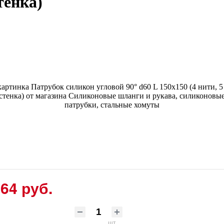
тенка)
64 руб.
шт