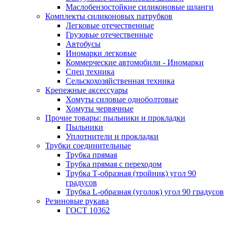
Маслобензостойкие силиконовые шланги
Комплекты силиконовых патрубков
Легковые отечественные
Грузовые отечественные
Автобусы
Иномарки легковые
Коммерческие автомобили - Иномарки
Спец техника
Сельскохозяйственная техника
Крепежные аксессуары
Хомуты силовые одноболтовые
Хомуты червячные
Прочие товары: пыльники и прокладки
Пыльники
Уплотнители и прокладки
Трубки соединительные
Трубка прямая
Трубка прямая с переходом
Трубка Т-образная (тройник) угол 90
градусов
Трубка L-образная (уголок) угол 90 градусов
Резиновые рукава
ГОСТ 10362