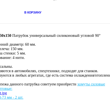
В КОРЗИНУ
150x150
Патрубок универсальный силиконовый угловой 90°
нний диаметр: 60 мм.
леча: 150 мм.
а стенки: 5 мм.
вание: 4 нити.
сальны.
ются в автомобилях, спецтехнике, подходят для станков.
уются в любых агрегатах, где есть система охлаждения/отоплен
епежа данного патрубка советуем приобрести
хомуты силовые
лтовые:
-73 мм - 2 шт.