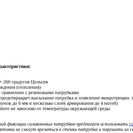
рактеристики:
+ 260 градусов Цельсия
аждения (отопления)
о сравнению с резиновыми патрубками
 предотвращает высыхание патрубка и появление микротрещин 
нок до 6 мм и несколько слоёв армирования до 4 нитей)
аботе не зависимо от температуры окружающей среды
ной фиксации силиконовых патрубков предлагаем использовать
с
ортовки не смогут врезаться в стенки патрубка и порушить их 