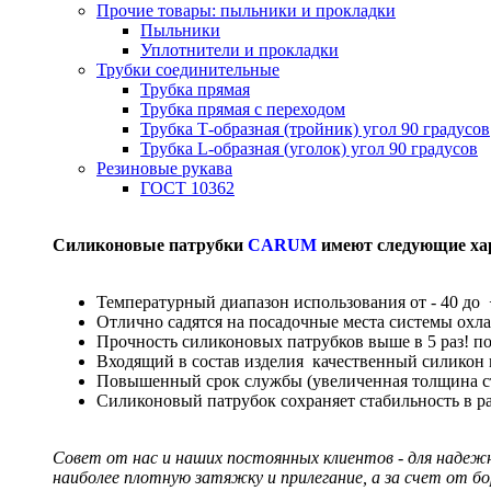
Прочие товары: пыльники и прокладки
Пыльники
Уплотнители и прокладки
Трубки соединительные
Трубка прямая
Трубка прямая с переходом
Трубка Т-образная (тройник) угол 90 градусов
Трубка L-образная (уголок) угол 90 градусов
Резиновые рукава
ГОСТ 10362
Силиконовые патрубки
CARUM
имеют следующие ха
Температурный диапазон использования от - 40 до 
Отлично садятся на посадочные места системы охл
Прочность силиконовых патрубков выше в 5 раз! п
Входящий в состав изделия качественный силикон
Повышенный срок службы (увеличенная толщина сте
Силиконовый патрубок сохраняет стабильность в р
Совет от нас и наших постоянных клиентов - для надеж
наиболее плотную затяжку и прилегание, а за счет от б