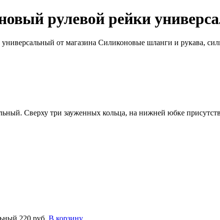
новый рулевой рейки универс
ный. Сверху три зауженных кольца, на нижней юбке присутств
льный
220 руб.
В корзину