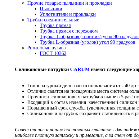
Прочие товары: пыльники и прокладки
Пыльники
Уплотнители и прокладки
Трубки соединительные
Трубка прямая
Трубка прямая с переходом
Трубка Т-образная (тройник) угол 90 градусов
Трубка L-образная (уголок) угол 90 градусов
Резиновые рукава
ГОСТ 10362
Силиконовые патрубки
CARUM
имеют следующие ха
Температурный диапазон использования от - 40 до 
Отлично садятся на посадочные места системы охл
Прочность силиконовых патрубков выше в 5 раз! п
Входящий в состав изделия качественный силикон
Повышенный срок службы (увеличенная толщина сте
Силиконовый патрубок сохраняет стабильность в р
Совет от нас и наших постоянных клиентов - для надеж
наиболее плотную затяжку и прилегание, а за счет от б