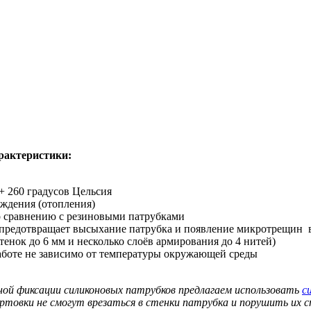
рактеристики:
+ 260 градусов Цельсия
аждения (отопления)
о сравнению с резиновыми патрубками
 предотвращает высыхание патрубка и появление микротрещин 
нок до 6 мм и несколько слоёв армирования до 4 нитей)
аботе не зависимо от температуры окружающей среды
ной фиксации силиконовых патрубков предлагаем использовать
с
ортовки не смогут врезаться в стенки патрубка и порушить их 