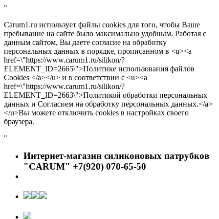
"
Carum1.ru использует файлы cookies для того, чтобы Ваше
пребывание на сайте было максимально удобным. Работая с
данным сайтом, Вы даете согласие на обработку
персональных данных в порядке, прописанном в <u><a
href=\"https://www.carum1.ru/silikon/?
ELEMENT_ID=2665\">Политике использования файлов
Cookies </a></u> и в соответствии с <u><a
href=\"https://www.carum1.ru/silikon/?
ELEMENT_ID=2663\">Политикой обработки персональных
данных и Согласием на обработку персональных данных.</a>
</u>Вы можете отключить cookies в настройках своего
браузера.
"
Интернет-магазин силиконовых патрубков
"CARUM" +7(920) 070-65-50