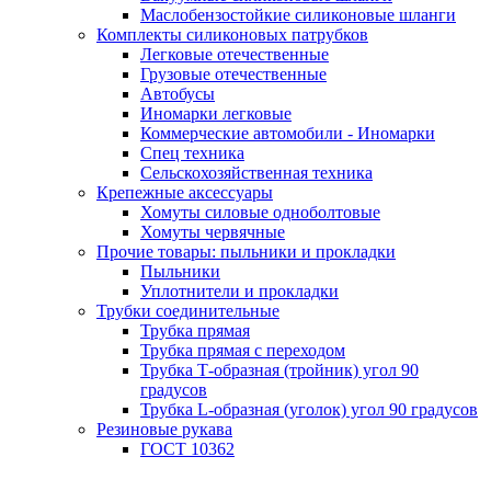
Маслобензостойкие силиконовые шланги
Комплекты силиконовых патрубков
Легковые отечественные
Грузовые отечественные
Автобусы
Иномарки легковые
Коммерческие автомобили - Иномарки
Спец техника
Сельскохозяйственная техника
Крепежные аксессуары
Хомуты силовые одноболтовые
Хомуты червячные
Прочие товары: пыльники и прокладки
Пыльники
Уплотнители и прокладки
Трубки соединительные
Трубка прямая
Трубка прямая с переходом
Трубка Т-образная (тройник) угол 90
градусов
Трубка L-образная (уголок) угол 90 градусов
Резиновые рукава
ГОСТ 10362