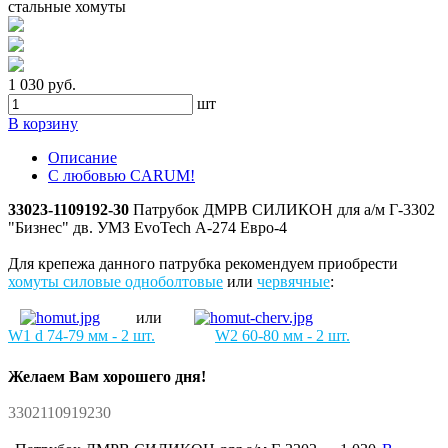
1 030 руб.
шт
В корзину
Описание
С любовью CARUM!
33023-1109192-30
Патрубок ДМРВ СИЛИКОН для а/м Г-3302
"Бизнес" дв. УМЗ EvoTech А-274 Евро-4
Для крепежа данного патрубка рекомендуем приобрести
хомуты силовые одноболтовые
или
червячные
:
или
W1 d 74-79 мм
- 2 шт.
W2
60-80 мм
- 2 шт.
Желаем Вам хорошего дня!
3302110919230