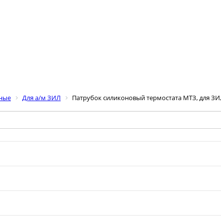
нные
Для а/м ЗИЛ
Патрубок силиконовый термостата МТЗ, для ЗИЛ-