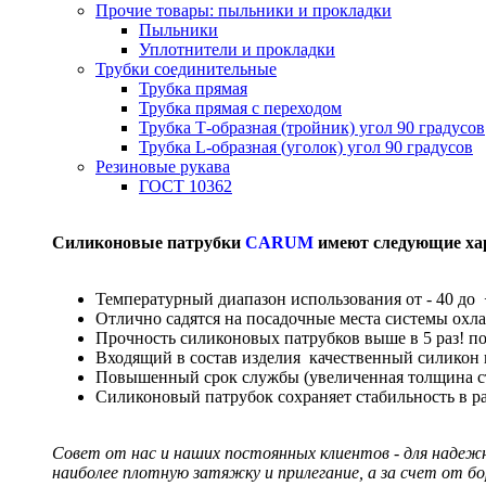
Прочие товары: пыльники и прокладки
Пыльники
Уплотнители и прокладки
Трубки соединительные
Трубка прямая
Трубка прямая с переходом
Трубка Т-образная (тройник) угол 90 градусов
Трубка L-образная (уголок) угол 90 градусов
Резиновые рукава
ГОСТ 10362
Силиконовые патрубки
CARUM
имеют следующие ха
Температурный диапазон использования от - 40 до 
Отлично садятся на посадочные места системы охл
Прочность силиконовых патрубков выше в 5 раз! п
Входящий в состав изделия качественный силикон
Повышенный срок службы (увеличенная толщина сте
Силиконовый патрубок сохраняет стабильность в р
Совет от нас и наших постоянных клиентов - для надеж
наиболее плотную затяжку и прилегание, а за счет от б