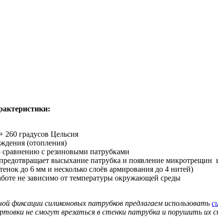
рактеристики:
+ 260 градусов Цельсия
аждения (отопления)
о сравнению с резиновыми патрубками
 предотвращает высыхание патрубка и появление микротрещин 
нок до 6 мм и несколько слоёв армирования до 4 нитей)
аботе не зависимо от температуры окружающей среды
ной фиксации силиконовых патрубков предлагаем использовать
с
ортовки не смогут врезаться в стенки патрубка и порушить их 