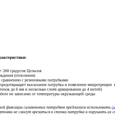
рактеристики:
+ 260 градусов Цельсия
аждения (отопления)
о сравнению с резиновыми патрубками
 предотвращает высыхание патрубка и появление микротрещин 
нок до 6 мм и несколько слоёв армирования до 4 нитей)
аботе не зависимо от температуры окружающей среды
ной фиксации силиконовых патрубков предлагаем использовать
с
ортовки не смогут врезаться в стенки патрубка и порушить их 