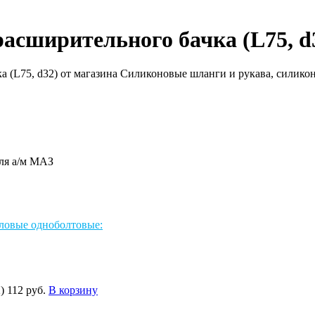
сширительного бачка (L75, d
ля а/м МАЗ
ловые одноболтовые:
)
112 руб.
В корзину