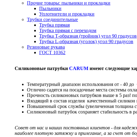
Прочие товары: пыльники и прокладки
Пыльники
Уплотнители и прокладки
Трубки соединительные
Трубка прямая
Трубка прямая с переходом
Трубка Т-образная (тройник) угол 90 градусов
Трубка L-образная (уголок) угол 90 градусов
Резиновые рукава
ГОСТ 10362
Силиконовые патрубки
CARUM
имеют следующие ха
Температурный диапазон использования от - 40 до 
Отлично садятся на посадочные места системы охл
Прочность силиконовых патрубков выше в 5 раз! п
Входящий в состав изделия качественный силикон
Повышенный срок службы (увеличенная толщина сте
Силиконовый патрубок сохраняет стабильность в р
Совет от нас и наших постоянных клиентов - для надеж
наиболее плотную затяжку и прилегание, а за счет от б