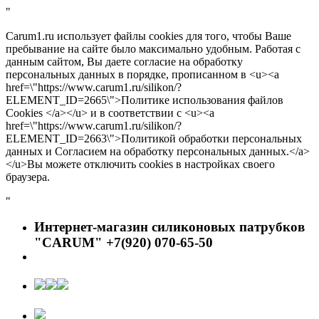
"
Carum1.ru использует файлы cookies для того, чтобы Ваше
пребывание на сайте было максимально удобным. Работая с
данным сайтом, Вы даете согласие на обработку
персональных данных в порядке, прописанном в <u><a
href=\"https://www.carum1.ru/silikon/?
ELEMENT_ID=2665\">Политике использования файлов
Cookies </a></u> и в соответствии с <u><a
href=\"https://www.carum1.ru/silikon/?
ELEMENT_ID=2663\">Политикой обработки персональных
данных и Согласием на обработку персональных данных.</a>
</u>Вы можете отключить cookies в настройках своего
браузера.
"
Интернет-магазин силиконовых патрубков
"CARUM" +7(920) 070-65-50