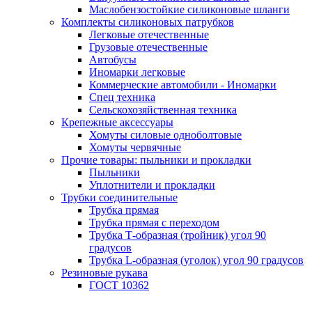
Маслобензостойкие силиконовые шланги
Комплекты силиконовых патрубков
Легковые отечественные
Грузовые отечественные
Автобусы
Иномарки легковые
Коммерческие автомобили - Иномарки
Спец техника
Сельскохозяйственная техника
Крепежные аксессуары
Хомуты силовые одноболтовые
Хомуты червячные
Прочие товары: пыльники и прокладки
Пыльники
Уплотнители и прокладки
Трубки соединительные
Трубка прямая
Трубка прямая с переходом
Трубка Т-образная (тройник) угол 90
градусов
Трубка L-образная (уголок) угол 90 градусов
Резиновые рукава
ГОСТ 10362