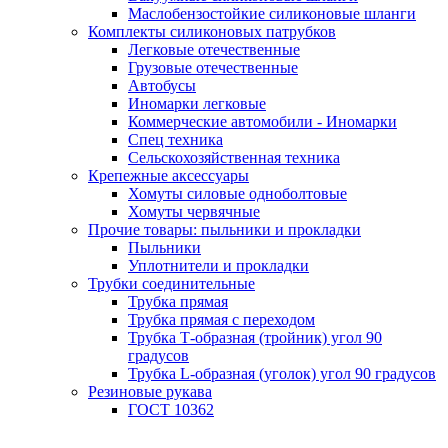
Маслобензостойкие силиконовые шланги
Комплекты силиконовых патрубков
Легковые отечественные
Грузовые отечественные
Автобусы
Иномарки легковые
Коммерческие автомобили - Иномарки
Спец техника
Сельскохозяйственная техника
Крепежные аксессуары
Хомуты силовые одноболтовые
Хомуты червячные
Прочие товары: пыльники и прокладки
Пыльники
Уплотнители и прокладки
Трубки соединительные
Трубка прямая
Трубка прямая с переходом
Трубка Т-образная (тройник) угол 90
градусов
Трубка L-образная (уголок) угол 90 градусов
Резиновые рукава
ГОСТ 10362