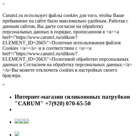
"
Carum1.ru использует файлы cookies для того, чтобы Ваше
пребывание на сайте было максимально удобным. Работая с
данным сайтом, Вы даете согласие на обработку
персональных данных в порядке, прописанном в <u><a
href=\"https://www.carum1.ru/silikon/?
ELEMENT_ID=2665\">Политике использования файлов
Cookies </a></u> и в соответствии с <u><a
href=\"https://www.carum1.ru/silikon/?
ELEMENT_ID=2663\">Политикой обработки персональных
данных и Согласием на обработку персональных данных.</a>
</u>Вы можете отключить cookies в настройках своего
браузера.
"
Интернет-магазин силиконовых патрубков
"CARUM" +7(920) 070-65-50