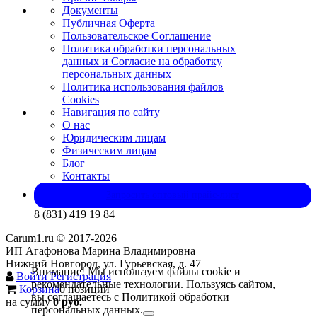
Документы
Публичная Оферта
Пользовательское Соглашение
Политика обработки персональных
данных и Согласие на обработку
персональных данных
Политика использования файлов
Cookies
Навигация по сайту
О нас
Юридическим лицам
Физическим лицам
Блог
Контакты
Запросить оптовый прайс-лист
8 (831) 419 19 84
Carum1.ru © 2017-2026
ИП Агафонова Марина Владимировна
Нижний Новгород, ул. Гурьевская, д. 47
Внимание! Мы используем файлы cookie и
Войти
Регистрация
рекомендательные технологии. Пользуясь сайтом,
Корзина
0 позиций
вы соглашаетесь с Политикой обработки
на сумму
0 руб.
персональных данных.