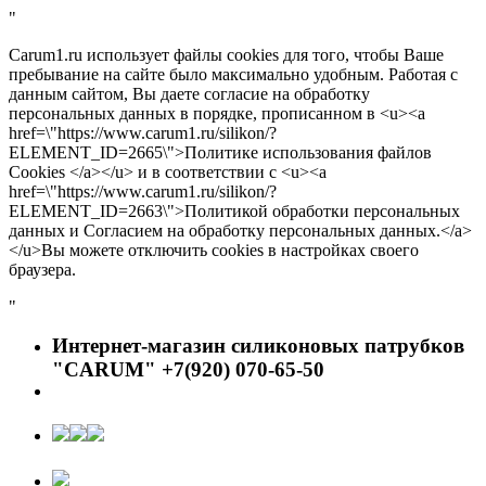
"
Carum1.ru использует файлы cookies для того, чтобы Ваше
пребывание на сайте было максимально удобным. Работая с
данным сайтом, Вы даете согласие на обработку
персональных данных в порядке, прописанном в <u><a
href=\"https://www.carum1.ru/silikon/?
ELEMENT_ID=2665\">Политике использования файлов
Cookies </a></u> и в соответствии с <u><a
href=\"https://www.carum1.ru/silikon/?
ELEMENT_ID=2663\">Политикой обработки персональных
данных и Согласием на обработку персональных данных.</a>
</u>Вы можете отключить cookies в настройках своего
браузера.
"
Интернет-магазин силиконовых патрубков
"CARUM" +7(920) 070-65-50