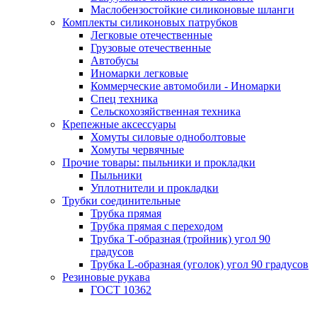
Маслобензостойкие силиконовые шланги
Комплекты силиконовых патрубков
Легковые отечественные
Грузовые отечественные
Автобусы
Иномарки легковые
Коммерческие автомобили - Иномарки
Спец техника
Сельскохозяйственная техника
Крепежные аксессуары
Хомуты силовые одноболтовые
Хомуты червячные
Прочие товары: пыльники и прокладки
Пыльники
Уплотнители и прокладки
Трубки соединительные
Трубка прямая
Трубка прямая с переходом
Трубка Т-образная (тройник) угол 90
градусов
Трубка L-образная (уголок) угол 90 градусов
Резиновые рукава
ГОСТ 10362