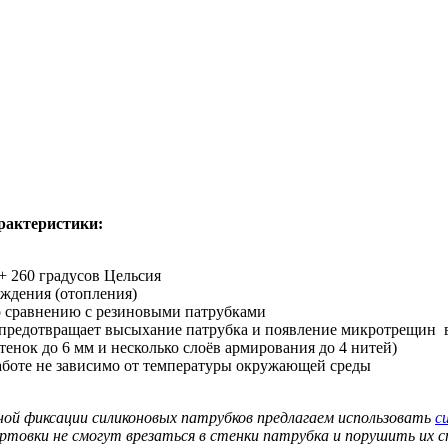
рактеристики:
+ 260 градусов Цельсия
аждения (отопления)
о сравнению с резиновыми патрубками
 предотвращает высыхание патрубка и появление микротрещин 
нок до 6 мм и несколько слоёв армирования до 4 нитей)
аботе не зависимо от температуры окружающей среды
ной фиксации силиконовых патрубков предлагаем использовать
с
ортовки не смогут врезаться в стенки патрубка и порушить их 