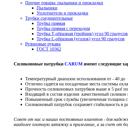
Прочие товары: пыльники и прокладки
Пыльники
Уплотнители и прокладки
Трубки соединительные
Трубка прямая
Трубка прямая с переходом
Трубка Т-образная (тройник) угол 90 градусов
Трубка L-образная (уголок) угол 90 градусов
Резиновые рукава
ГОСТ 10362
Силиконовые патрубки
CARUM
имеют следующие ха
Температурный диапазон использования от - 40 до 
Отлично садятся на посадочные места системы охл
Прочность силиконовых патрубков выше в 5 раз! п
Входящий в состав изделия качественный силикон
Повышенный срок службы (увеличенная толщина сте
Силиконовый патрубок сохраняет стабильность в р
Совет от нас и наших постоянных клиентов - для надеж
наиболее плотную затяжку и прилегание, а за счет от б