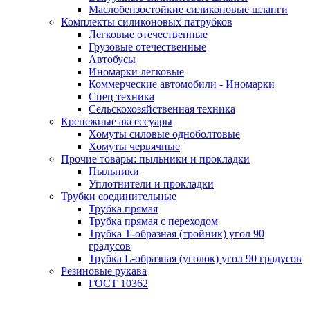
Маслобензостойкие силиконовые шланги
Комплекты силиконовых патрубков
Легковые отечественные
Грузовые отечественные
Автобусы
Иномарки легковые
Коммерческие автомобили - Иномарки
Спец техника
Сельскохозяйственная техника
Крепежные аксессуары
Хомуты силовые одноболтовые
Хомуты червячные
Прочие товары: пыльники и прокладки
Пыльники
Уплотнители и прокладки
Трубки соединительные
Трубка прямая
Трубка прямая с переходом
Трубка Т-образная (тройник) угол 90
градусов
Трубка L-образная (уголок) угол 90 градусов
Резиновые рукава
ГОСТ 10362