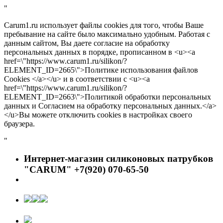
"
Carum1.ru использует файлы cookies для того, чтобы Ваше
пребывание на сайте было максимально удобным. Работая с
данным сайтом, Вы даете согласие на обработку
персональных данных в порядке, прописанном в <u><a
href=\"https://www.carum1.ru/silikon/?
ELEMENT_ID=2665\">Политике использования файлов
Cookies </a></u> и в соответствии с <u><a
href=\"https://www.carum1.ru/silikon/?
ELEMENT_ID=2663\">Политикой обработки персональных
данных и Согласием на обработку персональных данных.</a>
</u>Вы можете отключить cookies в настройках своего
браузера.
"
Интернет-магазин силиконовых патрубков
"CARUM" +7(920) 070-65-50