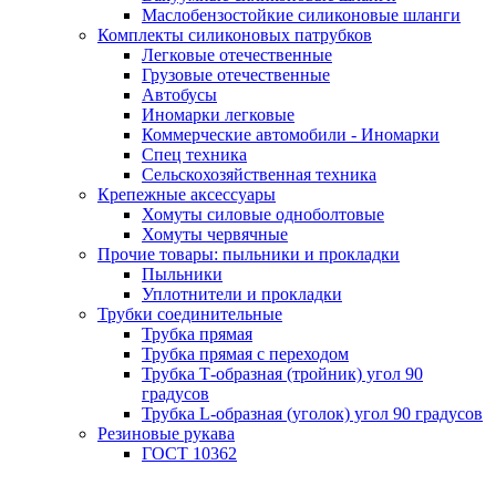
Маслобензостойкие силиконовые шланги
Комплекты силиконовых патрубков
Легковые отечественные
Грузовые отечественные
Автобусы
Иномарки легковые
Коммерческие автомобили - Иномарки
Спец техника
Сельскохозяйственная техника
Крепежные аксессуары
Хомуты силовые одноболтовые
Хомуты червячные
Прочие товары: пыльники и прокладки
Пыльники
Уплотнители и прокладки
Трубки соединительные
Трубка прямая
Трубка прямая с переходом
Трубка Т-образная (тройник) угол 90
градусов
Трубка L-образная (уголок) угол 90 градусов
Резиновые рукава
ГОСТ 10362