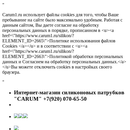
"
Carum1.ru использует файлы cookies для того, чтобы Ваше
пребывание на сайте было максимально удобным. Работая с
данным сайтом, Вы даете согласие на обработку
персональных данных в порядке, прописанном в <u><a
href=\"https://www.carum1.ru/silikon/?
ELEMENT_ID=2665\">Политике использования файлов
Cookies </a></u> и в соответствии с <u><a
href=\"https://www.carum1.ru/silikon/?
ELEMENT_ID=2663\">Политикой обработки персональных
данных и Согласием на обработку персональных данных.</a>
</u>Вы можете отключить cookies в настройках своего
браузера.
"
Интернет-магазин силиконовых патрубков
"CARUM" +7(920) 070-65-50