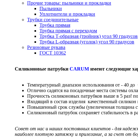
Прочие товары: пыльники и прокладки
Пыльники
Уплотнители и прокладки
Трубки соединительные
Трубка прямая
Трубка прямая с переходом
Трубка Т-образная (тройник) угол 90 градусов
Трубка L-образная (уголок) угол 90 градусов
Резиновые рукава
ГОСТ 10362
Силиконовые патрубки
CARUM
имеют следующие ха
Температурный диапазон использования от - 40 до 
Отлично садятся на посадочные места системы охл
Прочность силиконовых патрубков выше в 5 раз! п
Входящий в состав изделия качественный силикон
Повышенный срок службы (увеличенная толщина сте
Силиконовый патрубок сохраняет стабильность в р
Совет от нас и наших постоянных клиентов - для надеж
наиболее плотную затяжку и прилегание, а за счет от б