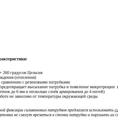
рактеристики:
+ 260 градусов Цельсия
аждения (отопления)
о сравнению с резиновыми патрубками
 предотвращает высыхание патрубка и появление микротрещин 
нок до 6 мм и несколько слоёв армирования до 4 нитей)
аботе не зависимо от температуры окружающей среды
ной фиксации силиконовых патрубков предлагаем использовать
с
ортовки не смогут врезаться в стенки патрубка и порушить их 