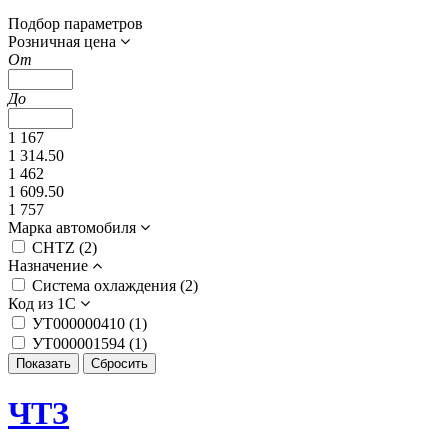
Подбор параметров
Розничная цена
От
До
1 167
1 314.50
1 462
1 609.50
1 757
Марка автомобиля
CHTZ (
2
)
Назначение
Система охлаждения (
2
)
Код из 1С
УТ000000410 (
1
)
УТ000001594 (
1
)
ЧТЗ